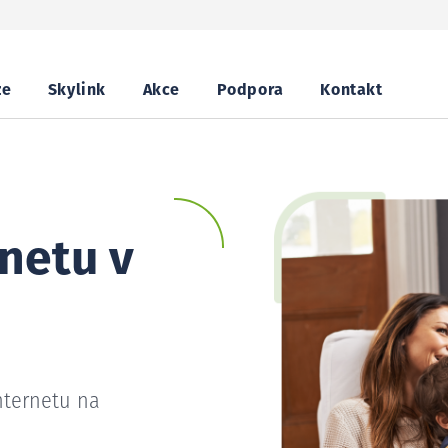
ze
Skylink
Akce
Podpora
Kontakt
netu v
nternetu na