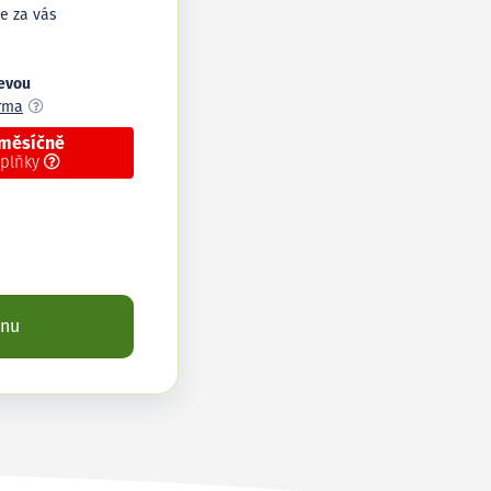
e za vás
levou
arma
 měsíčně
oplňky
enu