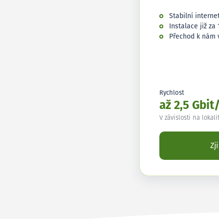
Stabilní interne
Instalace již za 
Přechod k nám 
Rychlost
až 2,5 Gbit
V závislosti na lokali
Zj