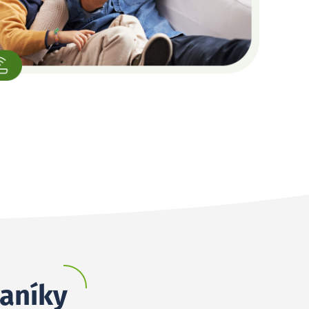
raníky