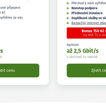
Přechod k nám vyřídím
tové připojení
Nonstop podpora
1 Kč
Přednostní instalace
vyřídíme za vás
Doplňkové služby se s
Bezpečný internet zd
Bonus 150 Kč
na WIA TV a d
Rychlost
/s
až 2,5 Gbit/s
tě.
V závislosti na lokalitě.
istit cenu
Zjistit c