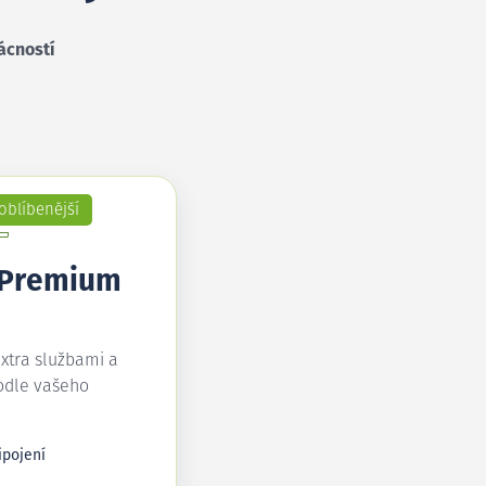
ácností
oblíbenější
 Premium
extra službami a
odle vašeho
ipojení