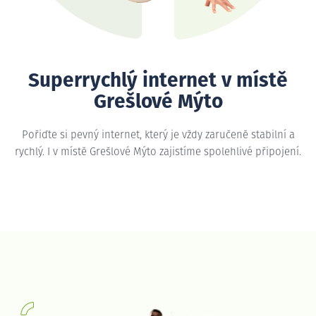
Superrychlý internet v místě
Grešlové Mýto
Pořiďte si pevný internet, který je vždy zaručeně stabilní a
rychlý. I v místě Grešlové Mýto zajistíme spolehlivé připojení.