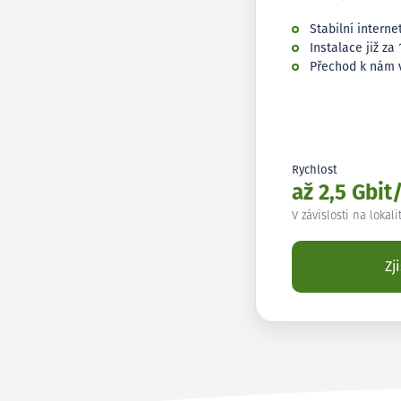
Stabilní interne
Instalace již za 
Přechod k nám 
Rychlost
až 2,5 Gbit
V závislosti na lokali
Zj