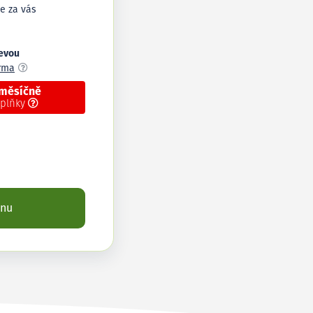
e za vás
levou
arma
 měsíčně
oplňky
enu