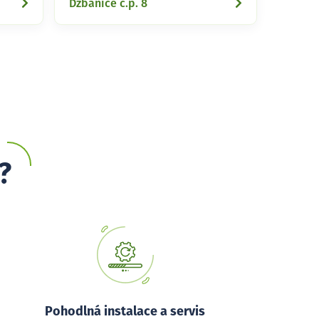
Džbánice č.p. 8
?
Pohodlná instalace a servis