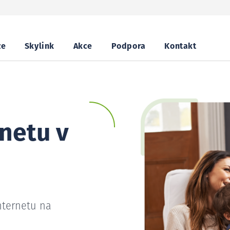
ze
Skylink
Akce
Podpora
Kontakt
netu v
nternetu na