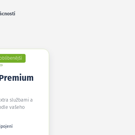
ácností
oblíbenější
 Premium
extra službami a
odle vašeho
ipojení