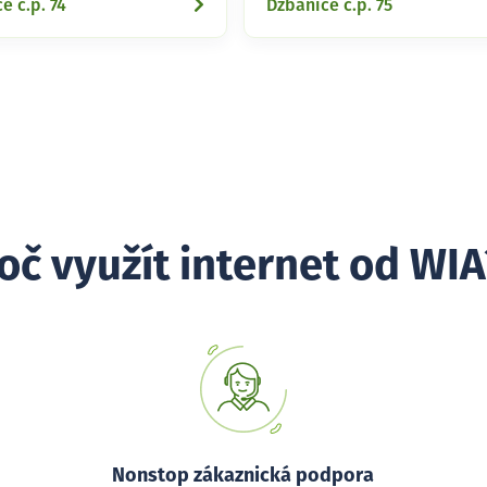
e č.p. 74
Džbánice č.p. 75
oč využít internet od WIA
Nonstop zákaznická podpora