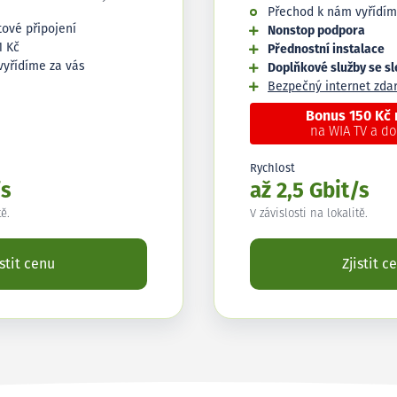
Přechod k nám vyřídím
tové připojení
Nonstop podpora
1 Kč
Přednostní instalace
vyřídíme za vás
Doplňkové služby se s
Bezpečný internet zd
Bonus 150 Kč
na WIA TV a d
Rychlost
/s
až 2,5 Gbit/s
tě.
V závislosti na lokalitě.
istit cenu
Zjistit c