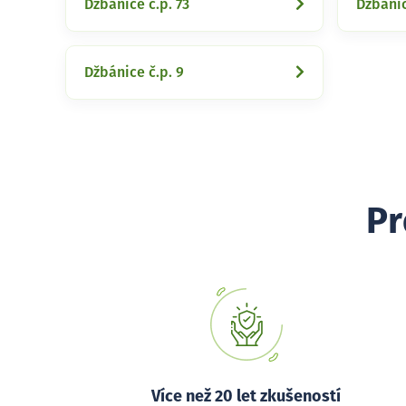
Džbánice č.p. 73
Džbánic
Džbánice č.p. 9
Pr
Více než 20 let zkušeností