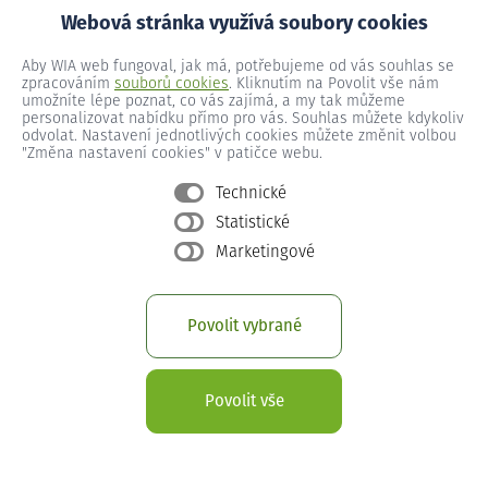
Webová stránka využívá soubory cookies
Aby WIA web fungoval, jak má, potřebujeme od vás souhlas se
Dyjákovičky č.p. 229
zpracováním
souborů cookies
. Kliknutím na Povolit vše nám
umožníte lépe poznat, co vás zajímá, a my tak můžeme
personalizovat nabídku přímo pro vás. Souhlas můžete kdykoliv
odvolat. Nastavení jednotlivých cookies můžete změnit volbou
Dyjákovičky č.p. 230
"Změna nastavení cookies" v patičce webu.
Technické
Statistické
Dyjákovičky č.p. 231
Marketingové
Dyjákovičky č.p. 232
Povolit vybrané
Dyjákovičky č.p. 233
Povolit vše
Dyjákovičky č.p. 234