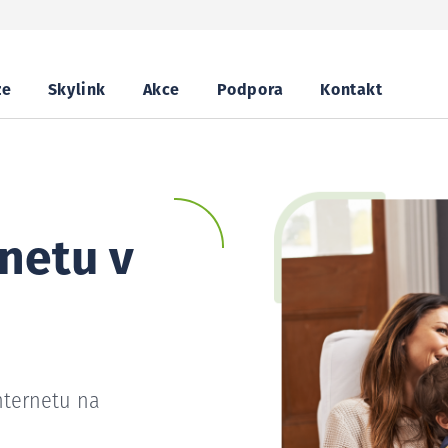
ze
Skylink
Akce
Podpora
Kontakt
netu v
nternetu na