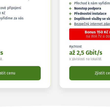
Přechod k nám vyřídím
tové připojení
Nonstop podpora
1 Kč
Přednostní instalace
vyřídíme za vás
Doplňkové služby se s
Bezpečný internet zd
Bonus 150 Kč
na WIA TV a d
Rychlost
/s
až 2,5 Gbit/s
tě.
V závislosti na lokalitě.
istit cenu
Zjistit c