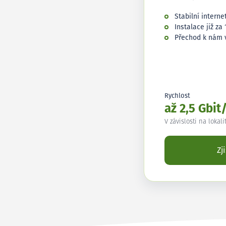
Stabilní interne
Instalace již za 
Přechod k nám 
Rychlost
až 2,5 Gbit
V závislosti na lokali
Zj