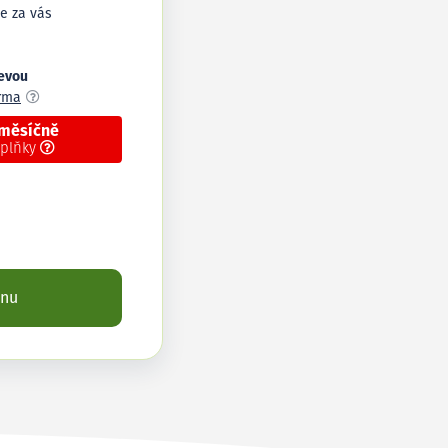
e za vás
levou
arma
 měsíčně
oplňky
enu