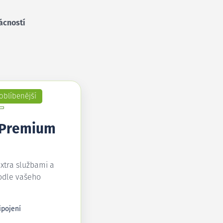
ácností
oblíbenější
 Premium
extra službami a
odle vašeho
ipojení