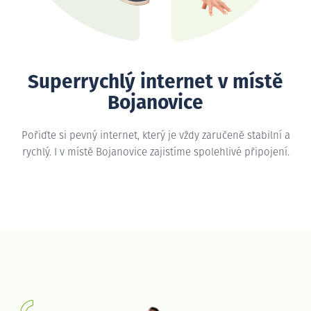
Superrychlý internet v místě
Bojanovice
Pořiďte si pevný internet, který je vždy zaručeně stabilní a
rychlý. I v místě Bojanovice zajistíme spolehlivé připojení.