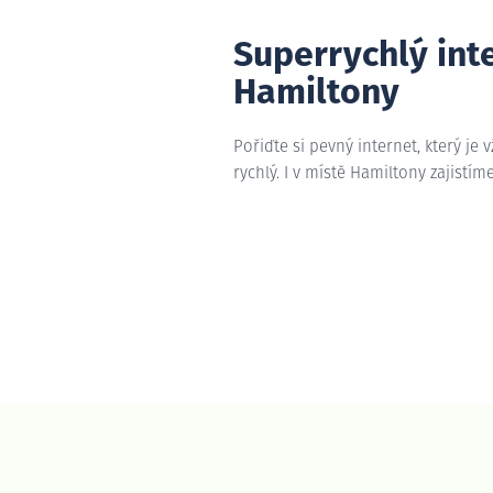
Superrychlý int
Hamiltony
Pořiďte si pevný internet, který je 
rychlý. I v místě Hamiltony zajistím