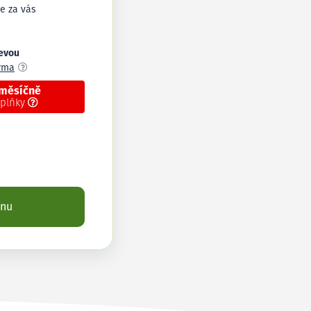
e za vás
levou
arma
 měsíčně
oplňky
enu