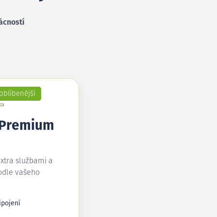
ácností
oblíbenější
 Premium
extra službami a
odle vašeho
ipojení