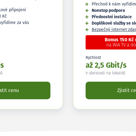
Přechod k nám vyřídím
tové připojení
Nonstop podpora
1 Kč
Přednostní instalace
vyřídíme za vás
Doplňkové služby se s
Bezpečný internet zd
Bonus 150 Kč
na WIA TV a d
Rychlost
/s
až 2,5 Gbit/s
tě.
V závislosti na lokalitě.
istit cenu
Zjistit c