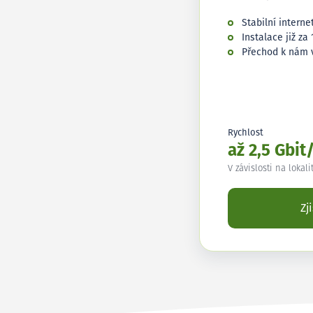
Stabilní interne
Instalace již za 
Přechod k nám 
Rychlost
až 2,5 Gbit
V závislosti na lokali
Zj