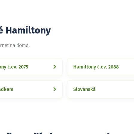
tě Hamiltony
ernet na doma.
ny č.ev. 2075
Hamiltony č.ev. 2088
ádkem
Slovanská