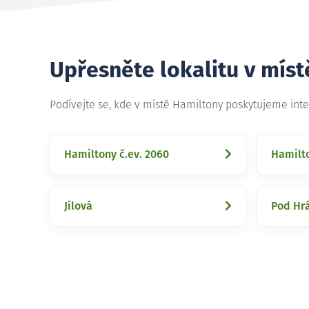
Upřesněte lokalitu v mís
Podívejte se, kde v místě Hamiltony poskytujeme int
Hamiltony č.ev. 2060
Hamilto
Jílová
Pod Hr