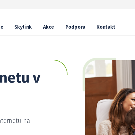
ze
Skylink
Akce
Podpora
Kontakt
netu v
nternetu na