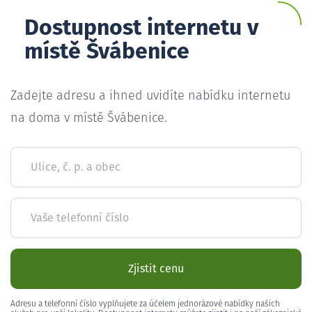
Dostupnost internetu v
místě Švábenice
Zadejte adresu a ihned uvidíte nabídku internetu
na doma v místě Švábenice.
Ulice, č. p. a obec
Vaše telefonní číslo
Zjistit cenu
Adresu a telefonní číslo vyplňujete za účelem jednorázové nabídky našich