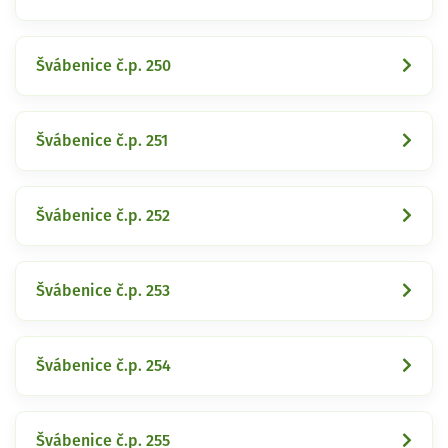
Švábenice č.p. 250
Švábenice č.p. 251
Švábenice č.p. 252
Švábenice č.p. 253
Švábenice č.p. 254
Švábenice č.p. 255