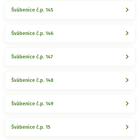
Švábenice č.p. 145
Švábenice č.p. 146
Švábenice č.p. 147
Švábenice č.p. 148
Švábenice č.p. 149
Švábenice č.p. 15