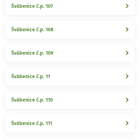
Švábenice č.p. 107
Švábenice č.p. 108
Švábenice č.p. 109
Švábenice č.p. 11
Švábenice č.p. 110
Švábenice č.p. 111