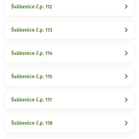
Švábenice č.p. 112
Švábenice č.p. 113
Švábenice č.p. 114
Švábenice č.p. 115
Švábenice č.p. 117
Švábenice č.p. 118