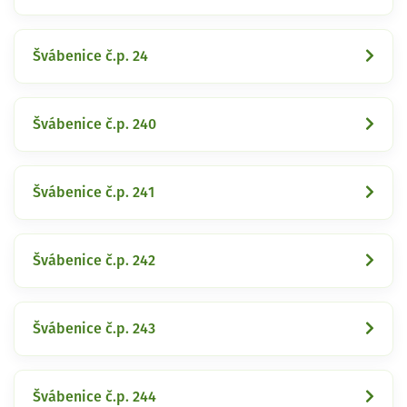
Švábenice č.p. 24
Švábenice č.p. 240
Švábenice č.p. 241
Švábenice č.p. 242
Švábenice č.p. 243
Švábenice č.p. 244