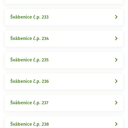
Švábenice č.p. 233
Švábenice č.p. 234
Švábenice č.p. 235
Švábenice č.p. 236
Švábenice č.p. 237
Švábenice č.p. 238