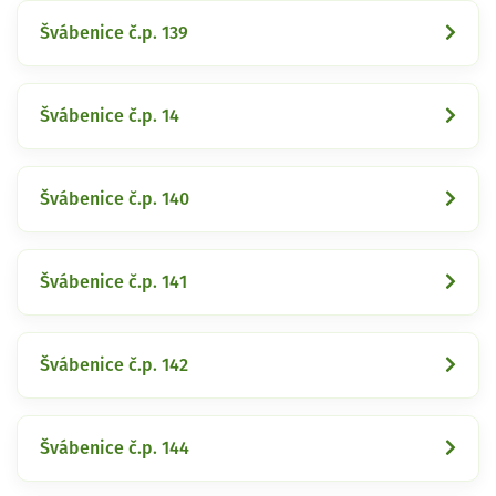
Švábenice č.p. 139
Švábenice č.p. 14
Švábenice č.p. 140
Švábenice č.p. 141
Švábenice č.p. 142
Švábenice č.p. 144