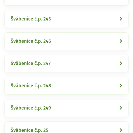
Švábenice č.p. 245
Švábenice č.p. 246
Švábenice č.p. 247
Švábenice č.p. 248
Švábenice č.p. 249
Švábenice č.p. 25