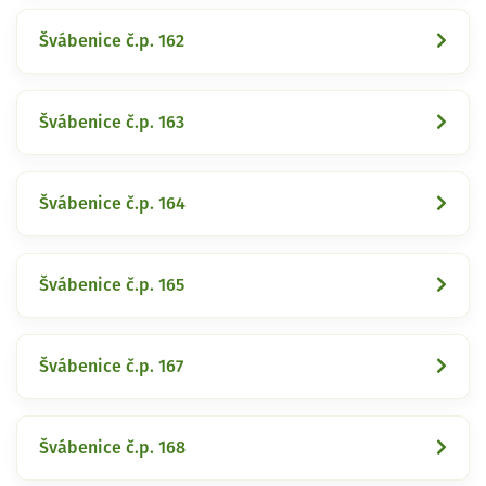
Švábenice č.p. 162
Švábenice č.p. 163
Švábenice č.p. 164
Švábenice č.p. 165
Švábenice č.p. 167
Švábenice č.p. 168