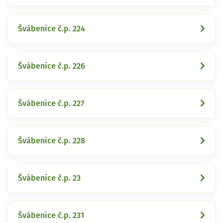
Švábenice č.p. 224
Švábenice č.p. 226
Švábenice č.p. 227
Švábenice č.p. 228
Švábenice č.p. 23
Švábenice č.p. 231