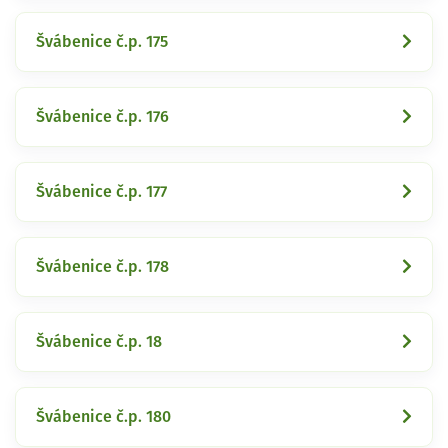
Švábenice č.p. 175
Švábenice č.p. 176
Švábenice č.p. 177
Švábenice č.p. 178
Švábenice č.p. 18
Švábenice č.p. 180