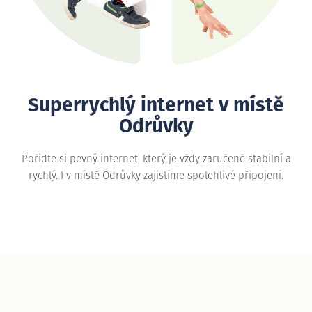
Superrychlý internet v místě
Odrůvky
Pořiďte si pevný internet, který je vždy zaručeně stabilní a
rychlý. I v místě Odrůvky zajistíme spolehlivé připojení.