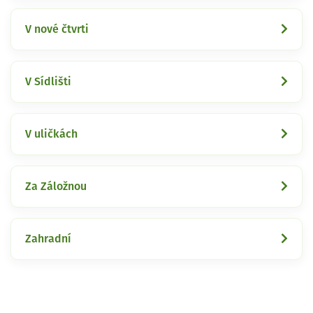
V nové čtvrti
V Sídlišti
V uličkách
Za Záložnou
Zahradní