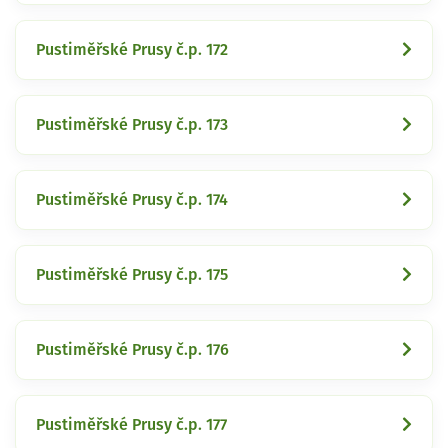
Pustiměřské Prusy č.p. 172
Pustiměřské Prusy č.p. 173
Pustiměřské Prusy č.p. 174
Pustiměřské Prusy č.p. 175
Pustiměřské Prusy č.p. 176
Pustiměřské Prusy č.p. 177