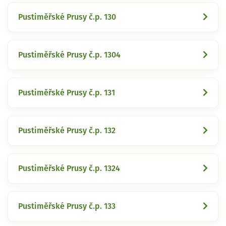
Pustiměřské Prusy č.p. 130
Pustiměřské Prusy č.p. 1304
Pustiměřské Prusy č.p. 131
Pustiměřské Prusy č.p. 132
Pustiměřské Prusy č.p. 1324
Pustiměřské Prusy č.p. 133