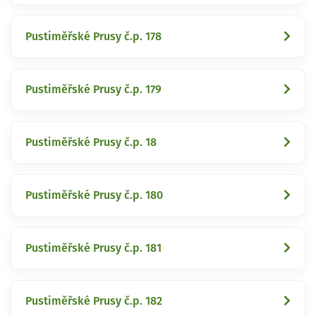
Pustiměřské Prusy č.p. 178
Pustiměřské Prusy č.p. 179
Pustiměřské Prusy č.p. 18
Pustiměřské Prusy č.p. 180
Pustiměřské Prusy č.p. 181
Pustiměřské Prusy č.p. 182