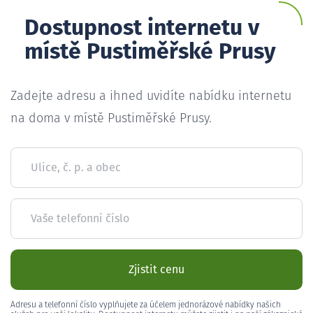
Dostupnost internetu v
místě Pustiměřské Prusy
Zadejte adresu a ihned uvidíte nabídku internetu
na doma v místě Pustiměřské Prusy.
Ulice, č. p. a obec
Vaše telefonní číslo
Zjistit cenu
Adresu a telefonní číslo vyplňujete za účelem jednorázové nabídky našich