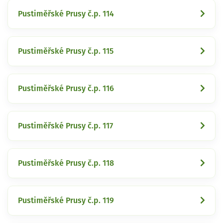
Pustiměřské Prusy č.p. 114
Pustiměřské Prusy č.p. 115
Pustiměřské Prusy č.p. 116
Pustiměřské Prusy č.p. 117
Pustiměřské Prusy č.p. 118
Pustiměřské Prusy č.p. 119