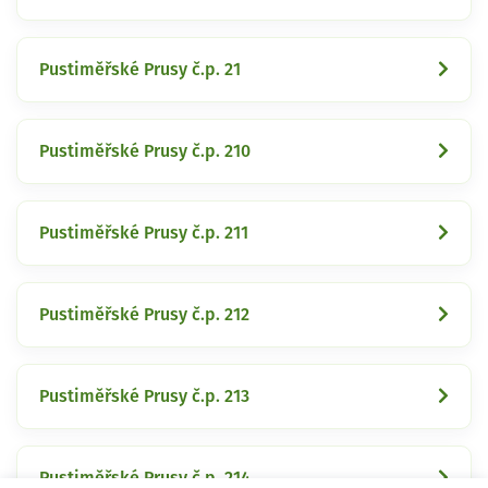
Pustiměřské Prusy č.p. 21
Pustiměřské Prusy č.p. 210
Pustiměřské Prusy č.p. 211
Pustiměřské Prusy č.p. 212
Pustiměřské Prusy č.p. 213
Pustiměřské Prusy č.p. 214