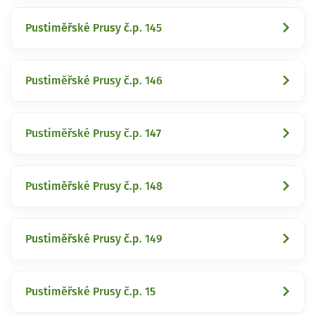
Pustiměřské Prusy č.p. 145
Pustiměřské Prusy č.p. 146
Pustiměřské Prusy č.p. 147
Pustiměřské Prusy č.p. 148
Pustiměřské Prusy č.p. 149
Pustiměřské Prusy č.p. 15