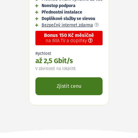
Nonstop podpora
Přednostní instalace
Doplňkové služby se slevou
Bezpečný internet zdarma
Bonus 150 Kč měsíčně
na WIA TV a doplňky
Rychlost
až 2,5 Gbit/s
V závislosti na lokalitě.
Zjistit cenu