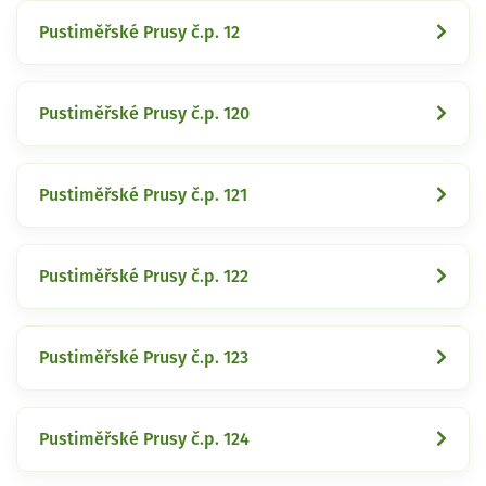
Pustiměřské Prusy č.p. 12
Pustiměřské Prusy č.p. 120
Pustiměřské Prusy č.p. 121
Pustiměřské Prusy č.p. 122
Pustiměřské Prusy č.p. 123
Pustiměřské Prusy č.p. 124