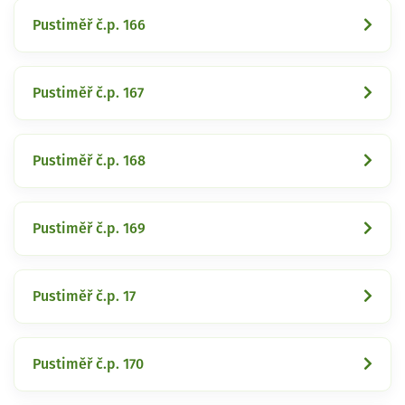
Pustiměř č.p. 166
Pustiměř č.p. 167
Pustiměř č.p. 168
Pustiměř č.p. 169
Pustiměř č.p. 17
Pustiměř č.p. 170