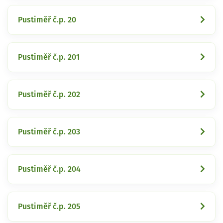
Pustiměř č.p. 20
Pustiměř č.p. 201
Pustiměř č.p. 202
Pustiměř č.p. 203
Pustiměř č.p. 204
Pustiměř č.p. 205