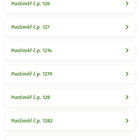
Pustiměř č.p. 126
Pustiměř č.p. 127
Pustiměř č.p. 1274
Pustiměř č.p. 1279
Pustiměř č.p. 128
Pustiměř č.p. 1282