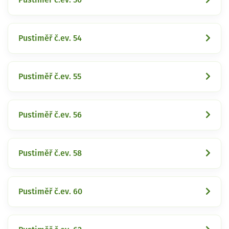
Pustiměř č.ev. 54
Pustiměř č.ev. 55
Pustiměř č.ev. 56
Pustiměř č.ev. 58
Pustiměř č.ev. 60