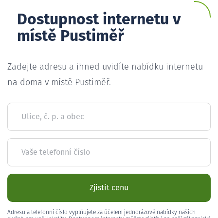
Dostupnost internetu v
místě Pustiměř
Zadejte adresu a ihned uvidíte nabídku internetu
na doma v místě Pustiměř.
Ulice, č. p. a obec
Vaše telefonní číslo
Zjistit cenu
Adresu a telefonní číslo vyplňujete za účelem jednorázové nabídky našich