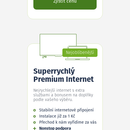
Zjistit cenu
Nejoblíbenější
Superrychlý
Premium Internet
Nejrychlejší internet s extra
službami a bonusem na doplňky
podle vašeho výběru.
Stabilní internetové připojení
Instalace již za 1 Kč
Přechod k nám vyřídíme za vás
Nonstop podpora