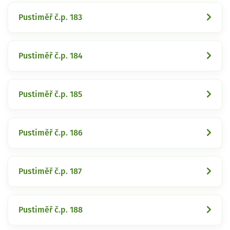
Pustiměř č.p. 183
Pustiměř č.p. 184
Pustiměř č.p. 185
Pustiměř č.p. 186
Pustiměř č.p. 187
Pustiměř č.p. 188