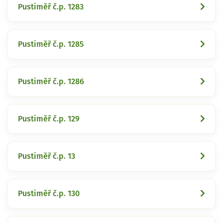
Pustiměř č.p. 1283
Pustiměř č.p. 1285
Pustiměř č.p. 1286
Pustiměř č.p. 129
Pustiměř č.p. 13
Pustiměř č.p. 130