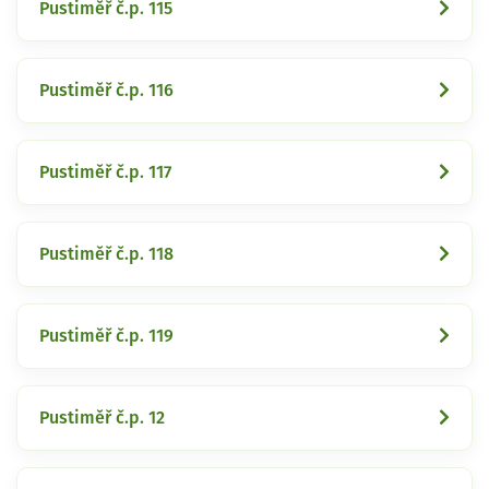
Pustiměř č.p. 115
Pustiměř č.p. 116
Pustiměř č.p. 117
Pustiměř č.p. 118
Pustiměř č.p. 119
Pustiměř č.p. 12