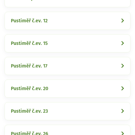
Pustiměř č.ev. 12
Pustiměř č.ev. 15
Pustiměř č.ev. 17
Pustiměř č.ev. 20
Pustiměř č.ev. 23
Pustiměř č.ev. 26