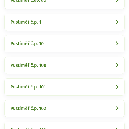
Pustiměř č.ev. 62
Pustiměř č.p. 1
Pustiměř č.p. 10
Pustiměř č.p. 100
Pustiměř č.p. 101
Pustiměř č.p. 102