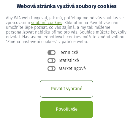
Webová stránka využívá soubory cookies
Orlovice č.p. 51
Aby WIA web fungoval, jak má, potřebujeme od vás souhlas se
zpracováním
souborů cookies
. Kliknutím na Povolit vše nám
umožníte lépe poznat, co vás zajímá, a my tak můžeme
personalizovat nabídku přímo pro vás. Souhlas můžete kdykoliv
Orlovice č.p. 52
odvolat. Nastavení jednotlivých cookies můžete změnit volbou
"Změna nastavení cookies" v patičce webu.
Technické
Orlovice č.p. 53
Statistické
Marketingové
Orlovice č.p. 54
Povolit vybrané
Orlovice č.p. 55
Povolit vše
Orlovice č.p. 56