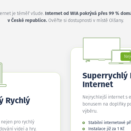
ternet je téměř všude.
Internet od WIA pokrývá přes 99 % dom
v České republice.
Ověřte si dostupnosti v místě Olšany.
Nej
Superrychlý
Internet
Nejrychlejší internet s 
ý Rychlý
bonusem na doplňky p
výběru.
í nejen pro rychlý
Stabilní internetové př
edování videí a hry.
Instalace již za 1 Kč