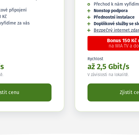
Přechod k nám vyřídím
tové připojení
Nonstop podpora
1 Kč
Přednostní instalace
vyřídíme za vás
Doplňkové služby se s
Bezpečný internet zd
Bonus 150 Kč
na WIA TV a d
Rychlost
/s
až 2,5 Gbit/s
tě.
V závislosti na lokalitě.
istit cenu
Zjistit c