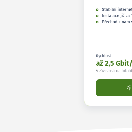
Stabilní interne
Instalace již za 
Přechod k nám 
Rychlost
až 2,5 Gbit
V závislosti na lokali
Zj