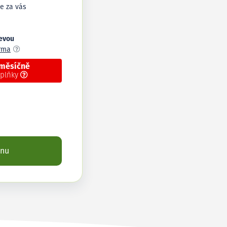
e za vás
levou
arma
 měsíčně
oplňky
enu