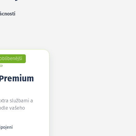
ácností
oblíbenější
 Premium
extra službami a
odle vašeho
ipojení