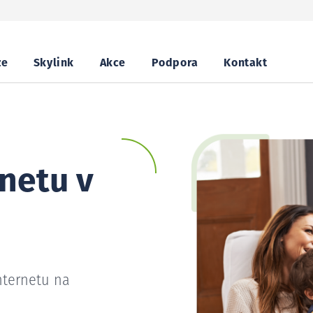
ze
Skylink
Akce
Podpora
Kontakt
netu v
nternetu na