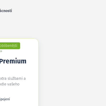
ácností
oblíbenější
 Premium
extra službami a
odle vašeho
ipojení