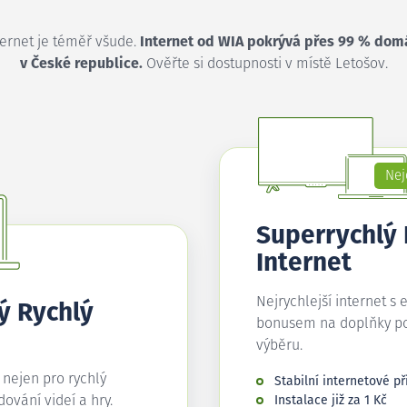
ternet je téměř všude.
Internet od WIA pokrývá přes 99 % dom
v České republice.
Ověřte si dostupnosti v místě Letošov.
Nej
Superrychlý
Internet
Nejrychlejší internet s 
ý Rychlý
bonusem na doplňky p
výběru.
í nejen pro rychlý
Stabilní internetové př
edování videí a hry.
Instalace již za 1 Kč