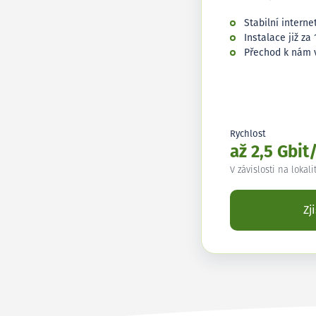
Stabilní interne
Instalace již za 
Přechod k nám 
Rychlost
až 2,5 Gbit
V závislosti na lokali
Zj