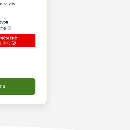
e za vás
levou
arma
 měsíčně
oplňky
enu