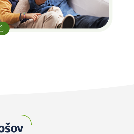
tošov