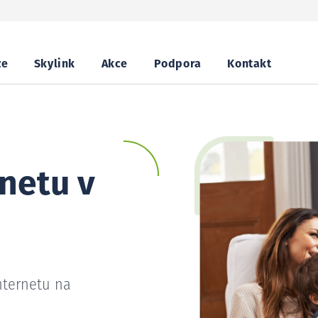
ze
Skylink
Akce
Podpora
Kontakt
netu v
nternetu na