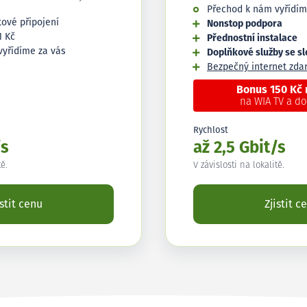
Přechod k nám vyřídím
tové připojení
Nonstop podpora
1 Kč
Přednostní instalace
vyřídíme za vás
Doplňkové služby se s
Bezpečný internet zd
Bonus 150 Kč
na WIA TV a d
Rychlost
/s
až 2,5 Gbit/s
tě.
V závislosti na lokalitě.
istit cenu
Zjistit c