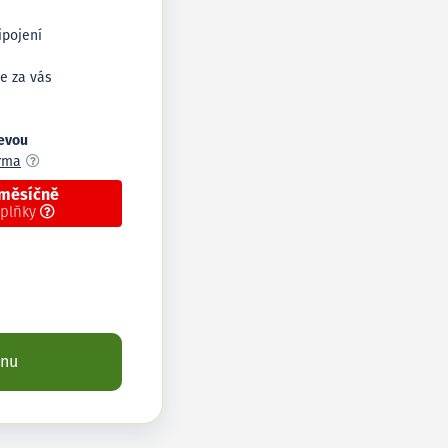
ipojení
e za vás
levou
arma
 měsíčně
oplňky
enu