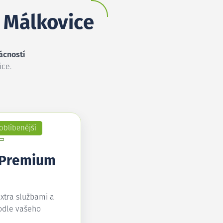
é Málkovice
ácností
ice.
oblíbenější
 Premium
extra službami a
odle vašeho