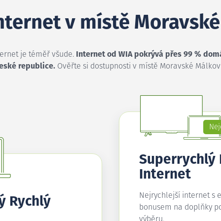
internet v místě Moravsk
ternet je téměř všude.
Internet od WIA pokrývá přes 99 % dom
eské republice.
Ověřte si dostupnosti v místě Moravské Málkov
Nej
Superrychlý
Internet
Nejrychlejší internet s 
ý Rychlý
bonusem na doplňky p
výběru.