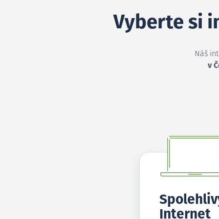
Vyberte si 
Náš in
v Č
Spolehliv
Internet