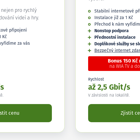
í nejen pro rychlý
Stabilní internetové př
edování videí a hry.
Instalace již za 1 Kč
Přechod k nám vyřídím
tové připojení
Nonstop podpora
1 Kč
Přednostní instalace
vyřídíme za vás
Doplňkové služby se s
Bezpečný internet zd
Bonus 150 Kč
na WIA TV a d
Rychlost
/s
až 2,5 Gbit/s
tě.
V závislosti na lokalitě.
istit cenu
Zjistit c