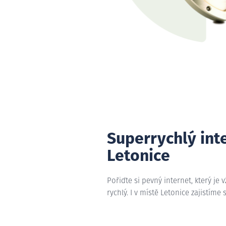
Superrychlý int
Letonice
Pořiďte si pevný internet, který je 
rychlý. I v místě Letonice zajistíme 