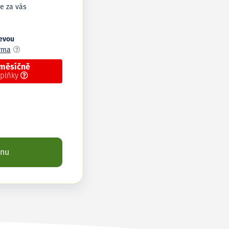
e za vás
levou
arma
 měsíčně
oplňky
enu