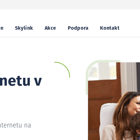
ze
Skylink
Akce
Podpora
Kontakt
netu v
nternetu na