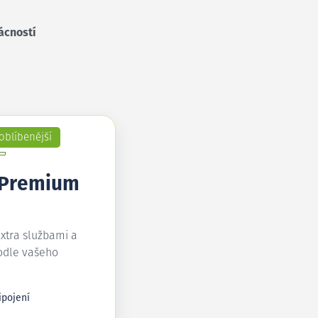
ácností
oblíbenější
 Premium
extra službami a
odle vašeho
ipojení