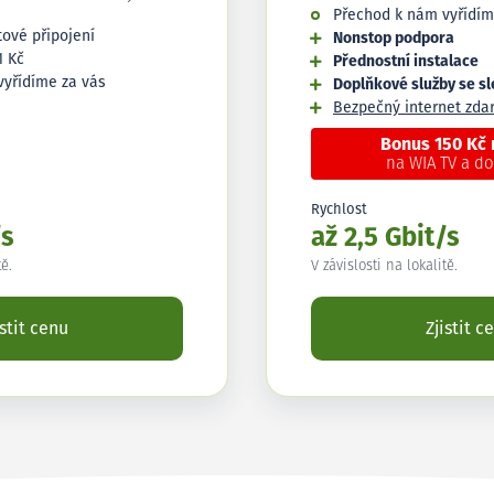
Přechod k nám vyřídím
tové připojení
Nonstop podpora
1 Kč
Přednostní instalace
vyřídíme za vás
Doplňkové služby se s
Bezpečný internet zd
Bonus 150 Kč
na WIA TV a d
Rychlost
/s
až 2,5 Gbit/s
tě.
V závislosti na lokalitě.
istit cenu
Zjistit c