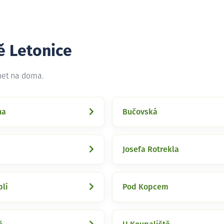
ě Letonice
rnet na doma.
na
Bučovská
Josefa Rotrekla
plí
Pod Kopcem