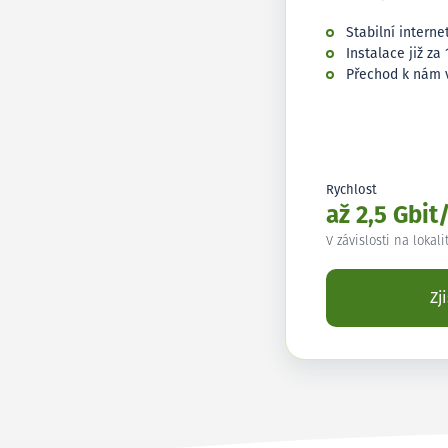
Stabilní interne
Instalace již za 
Přechod k nám 
Rychlost
až 2,5 Gbit
V závislosti na lokali
Zj