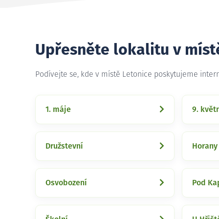
Upřesněte lokalitu v míst
Podívejte se, kde v místě Letonice poskytujeme inte
1. máje
9. květ
Družstevní
Horany
Osvobození
Pod Ka