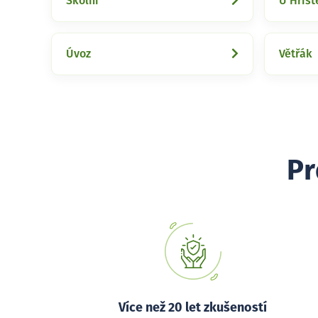
Školní
U Hřišt
Úvoz
Větřák
Pr
Více než 20 let zkušeností