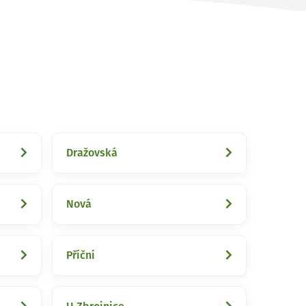
Dražovská
Nová
Příční