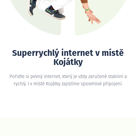
Superrychlý internet v místě
Kojátky
Pořiďte si pevný internet, který je vždy zaručeně stabilní a
rychlý. I v místě Kojátky zajistíme spolehlivé připojení.