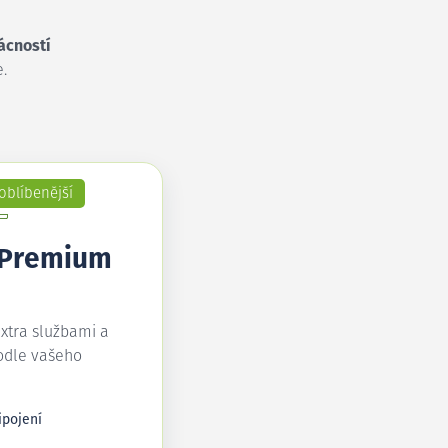
ácností
.
oblíbenější
 Premium
extra službami a
odle vašeho
ipojení