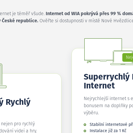
ternet je téměř všude.
Internet od WIA pokrývá přes 99 % dom
v České republice.
Ověřte si dostupnosti v místě Nové Hvězdlice
Nej
Superrychlý
Internet
Nejrychlejší internet s 
ý Rychlý
bonusem na doplňky p
výběru.
í nejen pro rychlý
Stabilní internetové př
edování videí a hry.
Instalace již za 1 Kč