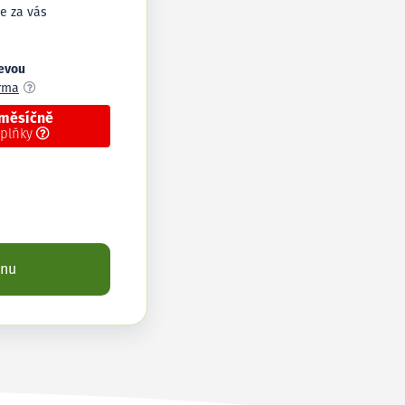
e za vás
levou
arma
 měsíčně
oplňky
enu