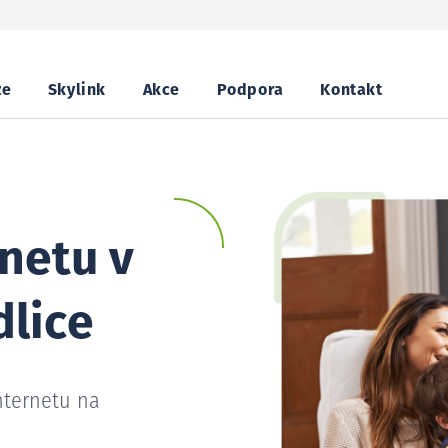
ze
Skylink
Akce
Podpora
Kontakt
netu v
lice
nternetu na