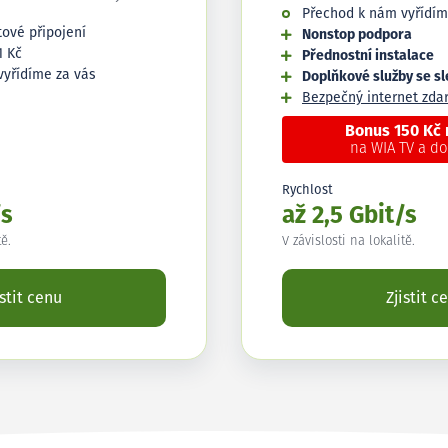
Přechod k nám vyřídím
tové připojení
Nonstop podpora
1 Kč
Přednostní instalace
vyřídíme za vás
Doplňkové služby se s
Bezpečný internet zd
Bonus 150 Kč
na WIA TV a d
Rychlost
/s
až 2,5 Gbit/s
tě.
V závislosti na lokalitě.
istit cenu
Zjistit c