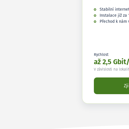
Stabilní interne
Instalace již za 
Přechod k nám 
Rychlost
až 2,5 Gbit
V závislosti na lokali
Zj