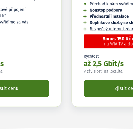
Přechod k nám vyřídím
tové připojení
Nonstop podpora
1 Kč
Přednostní instalace
vyřídíme za vás
Doplňkové služby se s
Bezpečný internet zd
Bonus 150 Kč
na WIA TV a d
Rychlost
/s
až 2,5 Gbit/s
tě.
V závislosti na lokalitě.
istit cenu
Zjistit c