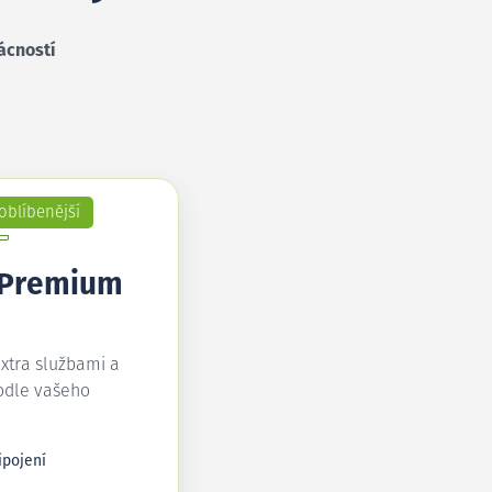
ácností
oblíbenější
 Premium
extra službami a
odle vašeho
ipojení