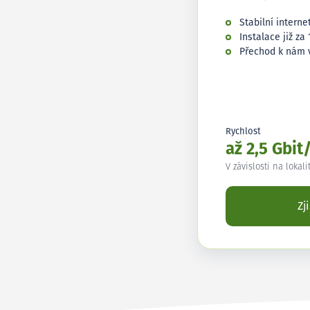
Stabilní interne
Instalace již za 
Přechod k nám 
Rychlost
až 2,5 Gbit
V závislosti na lokali
Zj