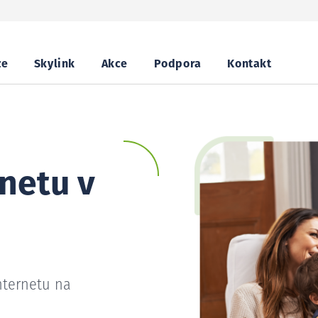
ze
Skylink
Akce
Podpora
Kontakt
netu v
nternetu na