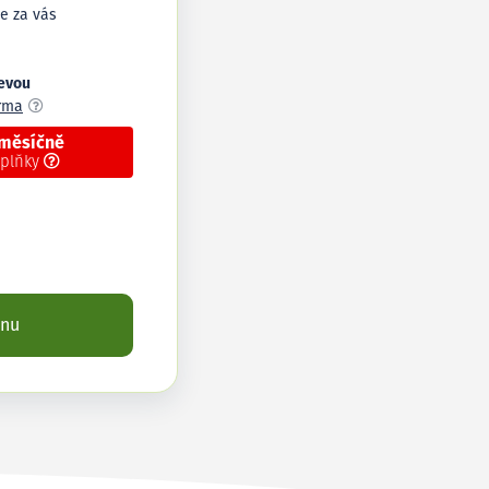
e za vás
levou
arma
 měsíčně
oplňky
enu