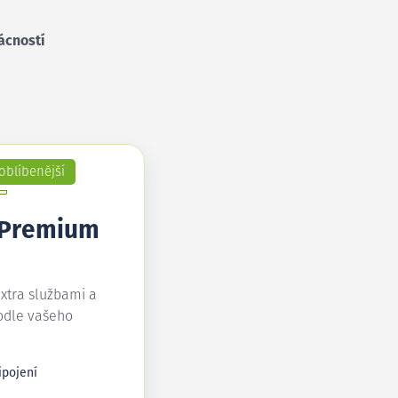
ácností
oblíbenější
 Premium
extra službami a
odle vašeho
ipojení