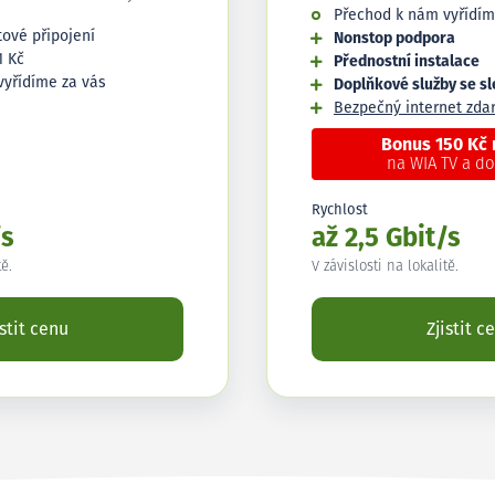
Přechod k nám vyřídím
tové připojení
Nonstop podpora
1 Kč
Přednostní instalace
vyřídíme za vás
Doplňkové služby se s
Bezpečný internet zd
Bonus 150 Kč
na WIA TV a d
Rychlost
/s
až 2,5 Gbit/s
tě.
V závislosti na lokalitě.
istit cenu
Zjistit c