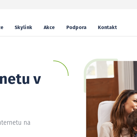
ze
Skylink
Akce
Podpora
Kontakt
netu v
nternetu na