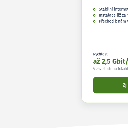
Stabilní interne
Instalace již za 
Přechod k nám 
Rychlost
až 2,5 Gbit
V závislosti na lokali
Zj