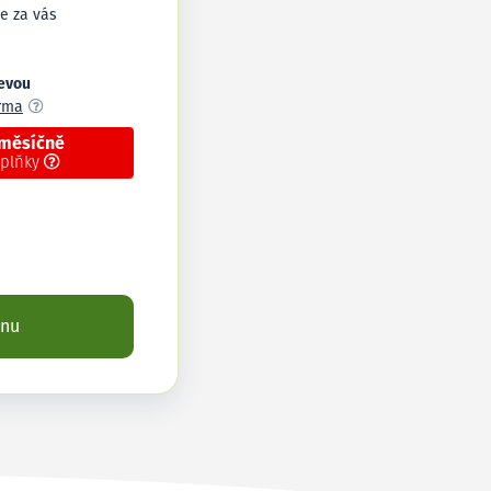
e za vás
levou
arma
 měsíčně
oplňky
enu