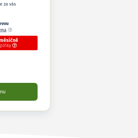
e za vás
levou
arma
 měsíčně
oplňky
enu