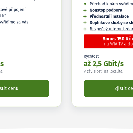
Přechod k nám vyřídím
tové připojení
Nonstop podpora
1 Kč
Přednostní instalace
vyřídíme za vás
Doplňkové služby se s
Bezpečný internet zd
Bonus 150 Kč
na WIA TV a d
Rychlost
/s
až 2,5 Gbit/s
tě.
V závislosti na lokalitě.
istit cenu
Zjistit c