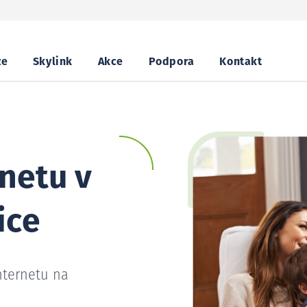
ze
Skylink
Akce
Podpora
Kontakt
netu v
ice
nternetu na