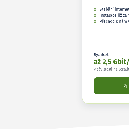
Stabilní interne
Instalace již za 
Přechod k nám 
Rychlost
až 2,5 Gbit
V závislosti na lokali
Zj