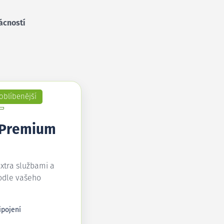
ácností
oblíbenější
 Premium
extra službami a
odle vašeho
ipojení