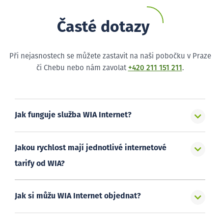
Časté dotazy
Při nejasnostech se můžete zastavit na naši pobočku v Praze
či Chebu nebo nám zavolat
+420 211 151 211
.
Jak funguje služba WIA Internet?
Jakou rychlost mají jednotlivé internetové
tarify od WIA?
Jak si můžu WIA Internet objednat?