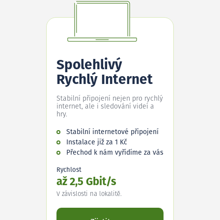
Spolehlivý
Rychlý Internet
Stabilní připojení nejen pro rychlý
internet, ale i sledování videí a
hry.
Stabilní internetové připojení
Instalace již za 1 Kč
Přechod k nám vyřídíme za vás
Rychlost
až 2,5 Gbit/s
V závislosti na lokalitě.