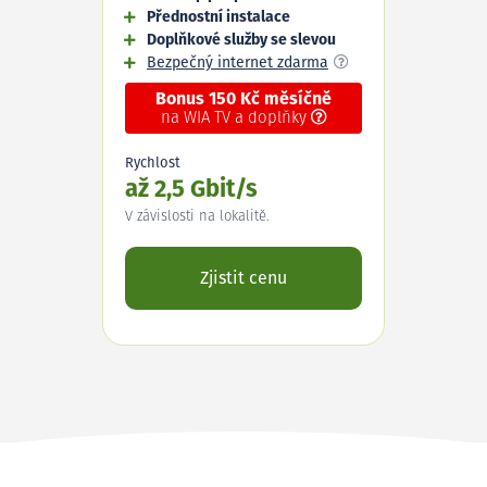
Přednostní instalace
Doplňkové služby se slevou
Bezpečný internet zdarma
Bonus 150 Kč měsíčně
na WIA TV a doplňky
Rychlost
až 2,5 Gbit/s
V závislosti na lokalitě.
Zjistit cenu