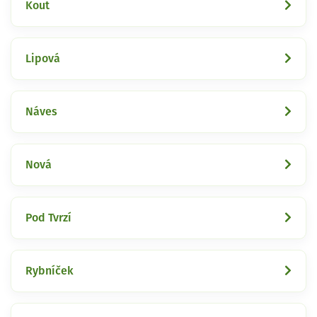
Kout
Lipová
Náves
Nová
Pod Tvrzí
Rybníček