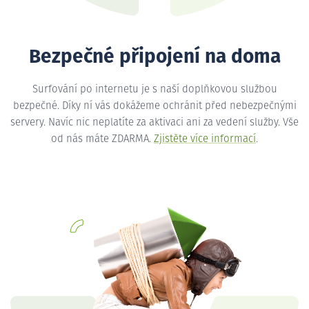
Bezpečné připojení na doma
Surfování po internetu je s naší doplňkovou službou
bezpečné. Díky ní vás dokážeme ochránit před nebezpečnými
servery. Navíc nic neplatíte za aktivaci ani za vedení služby. Vše
od nás máte ZDARMA.
Zjistěte více informací
.