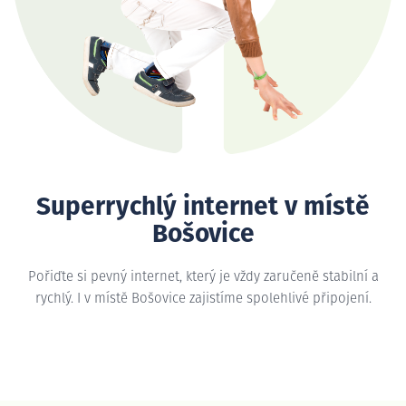
Superrychlý internet v místě
Bošovice
Pořiďte si pevný internet, který je vždy zaručeně stabilní a
rychlý. I v místě Bošovice zajistíme spolehlivé připojení.