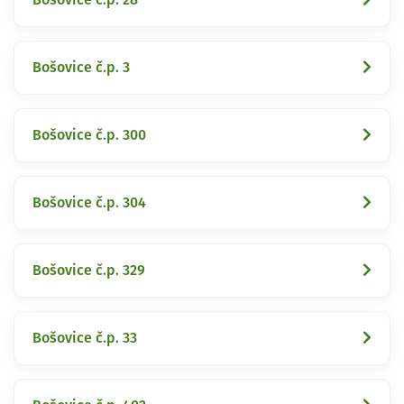
Bošovice č.p. 3
Bošovice č.p. 300
Bošovice č.p. 304
Bošovice č.p. 329
Bošovice č.p. 33