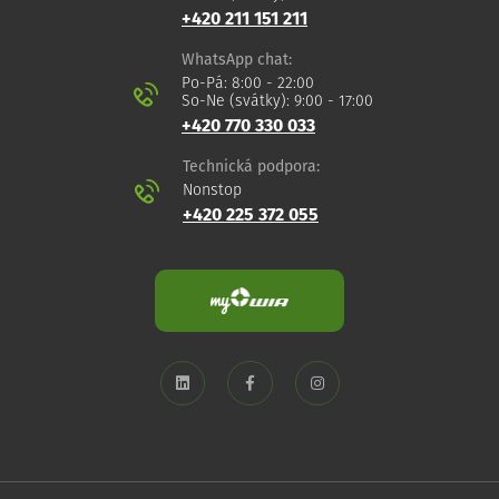
+420 211 151 211
WhatsApp chat:
Po-Pá: 8:00 - 22:00
So-Ne (svátky): 9:00 - 17:00
+420 770 330 033
Technická podpora:
Nonstop
+420 225 372 055