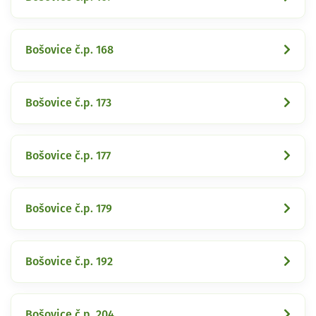
Bošovice č.p. 168
Bošovice č.p. 173
Bošovice č.p. 177
Bošovice č.p. 179
Bošovice č.p. 192
Bošovice č.p. 204