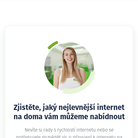
Zjistěte, jaký nejlevnější internet
na doma vám můžeme nabídnout
Nevíte si rady s rychlostí internetu nebo se
potřebujete dozvědět víc o připojení k internetu na