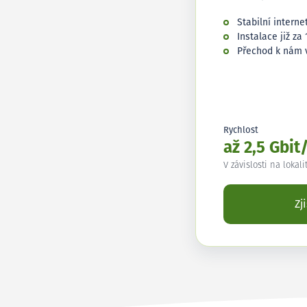
Stabilní interne
Instalace již za 
Přechod k nám 
Rychlost
až 2,5 Gbit
V závislosti na lokali
Zj