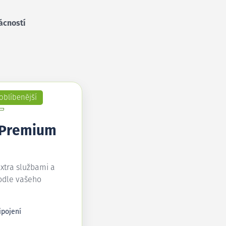
ácností
oblíbenější
 Premium
extra službami a
odle vašeho
ipojení