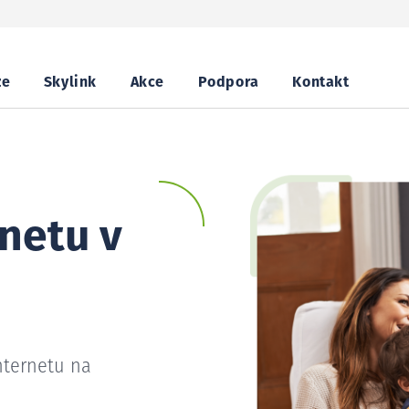
ze
Skylink
Akce
Podpora
Kontakt
netu v
nternetu na