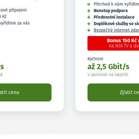
Přechod k nám vyřídím
tové připojení
Nonstop podpora
1 Kč
Přednostní instalace
vyřídíme za vás
Doplňkové služby se s
Bezpečný internet zd
Bonus 150 Kč
na WIA TV a d
Rychlost
/s
až 2,5 Gbit/s
tě.
V závislosti na lokalitě.
istit cenu
Zjistit c