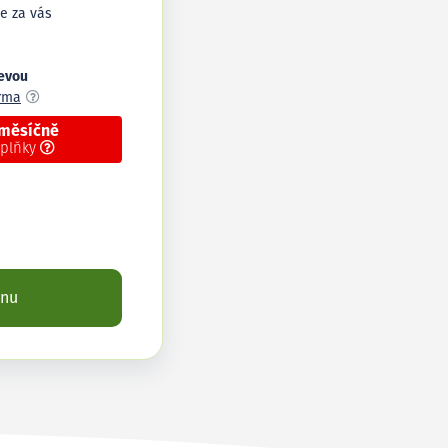
e za vás
levou
arma
 měsíčně
oplňky
enu