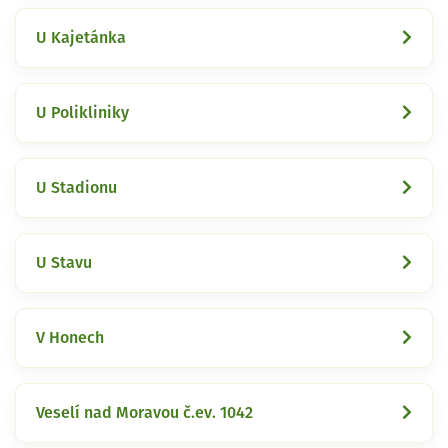
U Kajetánka
U Polikliniky
U Stadionu
U Stavu
V Honech
Veselí nad Moravou č.ev. 1042