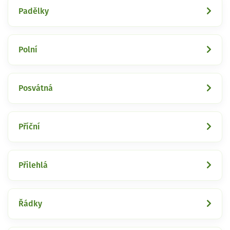
Padělky
Polní
Posvátná
Příční
Přilehlá
Řádky