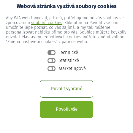
Webová stránka využívá soubory cookies
Aby WIA web fungoval, jak má, potřebujeme od vás souhlas se
zpracováním
souborů cookies
. Kliknutím na Povolit vše nám
umožníte lépe poznat, co vás zajímá, a my tak můžeme
personalizovat nabídku přímo pro vás. Souhlas můžete kdykoliv
odvolat. Nastavení jednotlivých cookies můžete změnit volbou
"Změna nastavení cookies" v patičce webu.
Technické
Statistické
Marketingové
Povolit vybrané
Superrychlý internet v místě
Povolit vše
Ratíškovice
Pořiďte si pevný internet, který je vždy zaručeně stabilní a