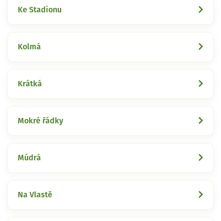
Ke Stadionu
Kolmá
Krátká
Mokré řádky
Múdrá
Na Vlastě