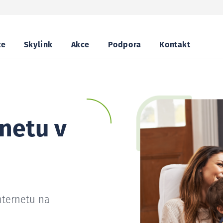
ze
Skylink
Akce
Podpora
Kontakt
netu v
nternetu na