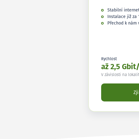
Stabilní interne
Instalace již za 
Přechod k nám 
Rychlost
až 2,5 Gbit
V závislosti na lokali
Zj