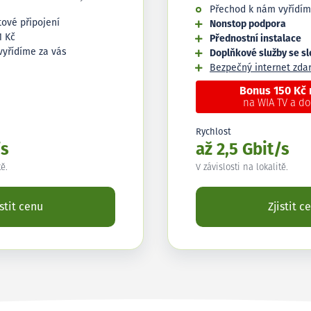
Přechod k nám vyřídím
tové připojení
Nonstop podpora
1 Kč
Přednostní instalace
vyřídíme za vás
Doplňkové služby se s
Bezpečný internet zd
Bonus 150 Kč
na WIA TV a d
Rychlost
/s
až 2,5 Gbit/s
tě.
V závislosti na lokalitě.
istit cenu
Zjistit c