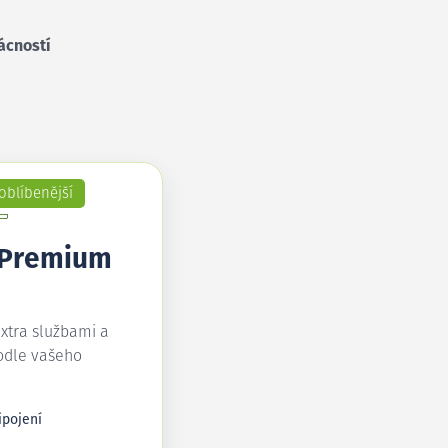
ácností
oblíbenější
 Premium
extra službami a
odle vašeho
ipojení