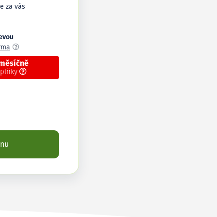
e za vás
levou
arma
 měsíčně
oplňky
enu