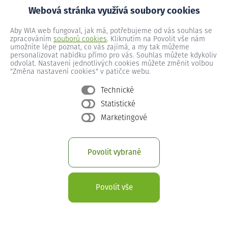
Pokud budete potřebovat poradit s výběrem internetového tarifu,
Webová stránka využívá soubory cookies
naše zákaznická linka je tu pro vás k dispozici 24 hodin denně.
Linka zákaznické podpory:
211 151 211
Aby WIA web fungoval, jak má, potřebujeme od vás souhlas se
zpracováním
souborů cookies
. Kliknutím na Povolit vše nám
umožníte lépe poznat, co vás zajímá, a my tak můžeme
personalizovat nabídku přímo pro vás. Souhlas můžete kdykoliv
odvolat. Nastavení jednotlivých cookies můžete změnit volbou
"Změna nastavení cookies" v patičce webu.
Technické
Statistické
Pohodlná instalace a servis
Marketingové
Jde to opravdu rychle. Váš internet na doma bude k dispozici už
do 5 dnů od objednání a předplacení služby. Navíc k tomu nic
Povolit vybrané
nepotřebujete, my zajistíme veškerou potřebnou techniku i
instalaci.
Povolit vše