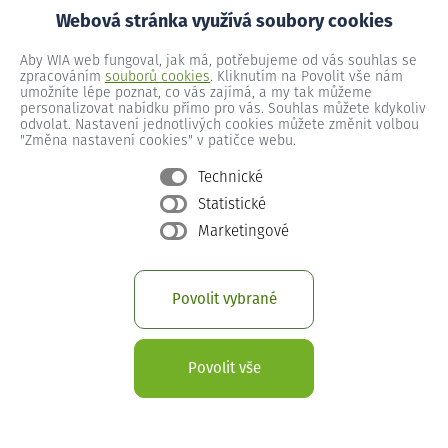
Webová stránka využívá soubory cookies
Moravany č.ev. 305
Aby WIA web fungoval, jak má, potřebujeme od vás souhlas se
zpracováním
souborů cookies
. Kliknutím na Povolit vše nám
umožníte lépe poznat, co vás zajímá, a my tak můžeme
personalizovat nabídku přímo pro vás. Souhlas můžete kdykoliv
Moravany č.ev. 306
odvolat. Nastavení jednotlivých cookies můžete změnit volbou
"Změna nastavení cookies" v patičce webu.
Technické
Moravany č.ev. 307
Statistické
Marketingové
Moravany č.ev. 31
Povolit vybrané
Moravany č.ev. 32
Povolit vše
Moravany č.ev. 35