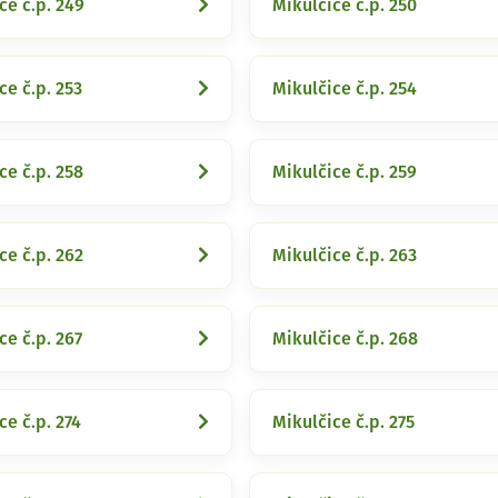
ce č.p. 249
Mikulčice č.p. 250
ce č.p. 253
Mikulčice č.p. 254
ce č.p. 258
Mikulčice č.p. 259
ce č.p. 262
Mikulčice č.p. 263
ce č.p. 267
Mikulčice č.p. 268
ce č.p. 274
Mikulčice č.p. 275