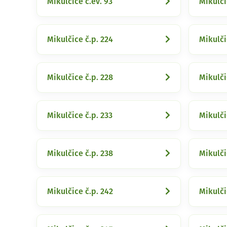
Mikulčice č.ev. 93
Mikulči
Mikulčice č.p. 224
Mikulči
Mikulčice č.p. 228
Mikulči
Mikulčice č.p. 233
Mikulči
Mikulčice č.p. 238
Mikulči
Mikulčice č.p. 242
Mikulči