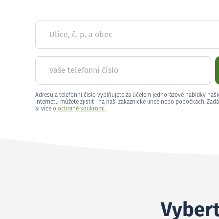
Ulice, č. p. a obec
Vaše telefonní číslo
Adresu a telefonní číslo vyplňujete za účelem jednorázové nabídky naši
internetu můžete zjistit i na naší zákaznické lince nebo pobočkách. Zadá
si více
o ochraně soukromí
.
Vybert