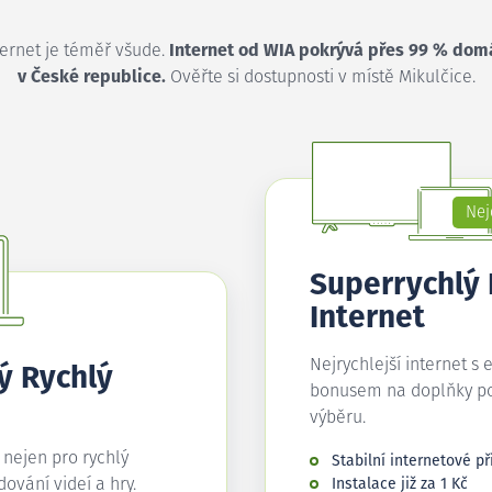
ternet je téměř všude.
Internet od WIA pokrývá přes 99 % dom
v České republice.
Ověřte si dostupnosti v místě Mikulčice.
Nej
Superrychlý
Internet
Nejrychlejší internet s 
ý Rychlý
bonusem na doplňky p
výběru.
í nejen pro rychlý
Stabilní internetové př
edování videí a hry.
Instalace již za 1 Kč