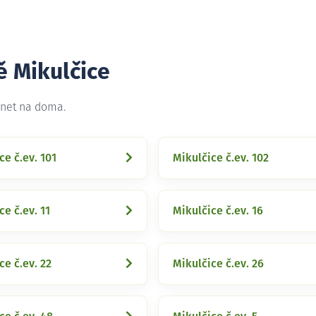
ě Mikulčice
rnet na doma.
ce č.ev. 101
Mikulčice č.ev. 102
ce č.ev. 11
Mikulčice č.ev. 16
ce č.ev. 22
Mikulčice č.ev. 26