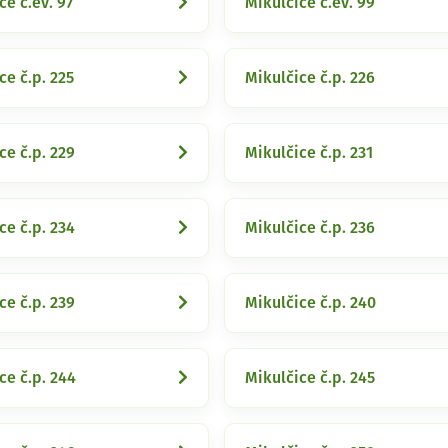
ce č.ev. 97
Mikulčice č.ev. 99
ce č.p. 225
Mikulčice č.p. 226
ce č.p. 229
Mikulčice č.p. 231
ce č.p. 234
Mikulčice č.p. 236
ce č.p. 239
Mikulčice č.p. 240
ce č.p. 244
Mikulčice č.p. 245