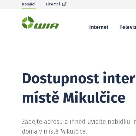
Domácí
Firemní
Internet
Televi
Dostupnost inter
místě Mikulčice
Zadejte adresu a ihned uvidíte nabídku i
doma v místě Mikulčice.