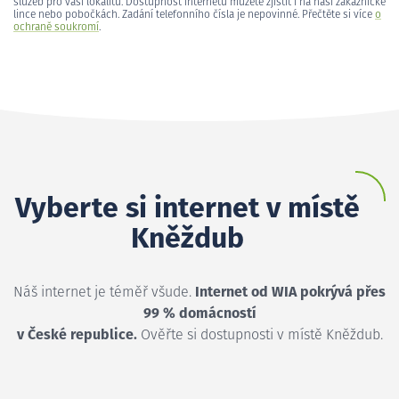
služeb pro vaši lokalitu. Dostupnost internetu můžete zjistit i na naší zákaznické
lince nebo pobočkách. Zadání telefonního čísla je nepovinné. Přečtěte si více
o
ochraně soukromí
.
Vyberte si internet v místě
Kněždub
Náš internet je téměř všude.
Internet od WIA pokrývá přes
99 % domácností
v České republice.
Ověřte si dostupnosti v místě Kněždub.