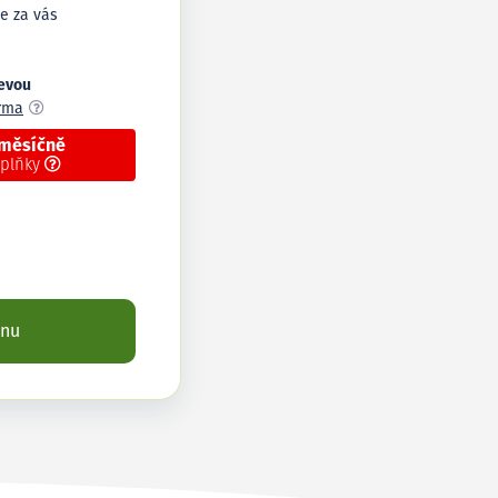
e za vás
levou
arma
 měsíčně
oplňky
enu