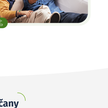
lčany