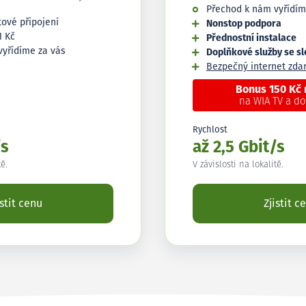
Přechod k nám vyřídím
tové připojení
Nonstop podpora
1 Kč
Přednostní instalace
vyřídíme za vás
Doplňkové služby se s
Bezpečný internet zd
Bonus 150 Kč
na WIA TV a d
Rychlost
/s
až 2,5 Gbit/s
tě.
V závislosti na lokalitě.
istit cenu
Zjistit c