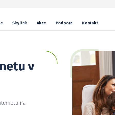
ze
Skylink
Akce
Podpora
Kontakt
netu v
nternetu na