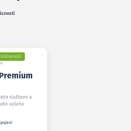
ácností
oblíbenější
 Premium
extra službami a
odle vašeho
ipojení