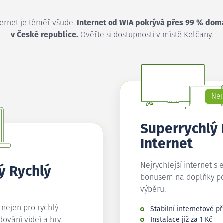
ternet je téměř všude.
Internet od WIA pokrývá přes 99 % dom
v České republice.
Ověřte si dostupnosti v místě Kelčany.
Nej
Superrychlý
Internet
Nejrychlejší internet s 
ý Rychlý
bonusem na doplňky p
výběru.
í nejen pro rychlý
Stabilní internetové př
edování videí a hry.
Instalace již za 1 Kč