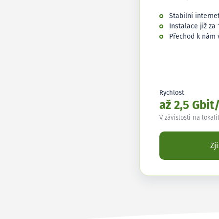
Stabilní interne
Instalace již za 
Přechod k nám 
Rychlost
až 2,5 Gbit
V závislosti na lokali
Zj