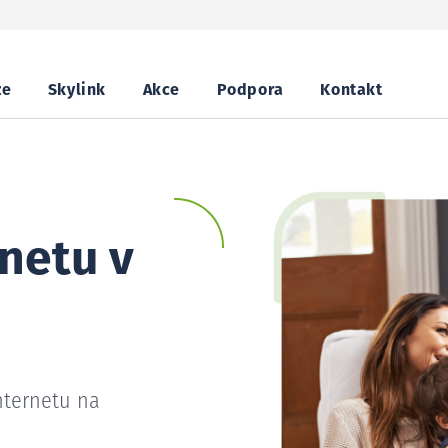
ze
Skylink
Akce
Podpora
Kontakt
netu v
nternetu na