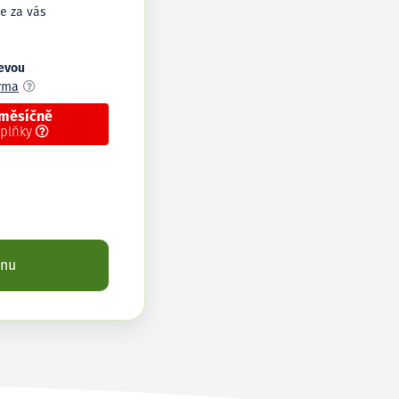
e za vás
levou
arma
 měsíčně
oplňky
enu