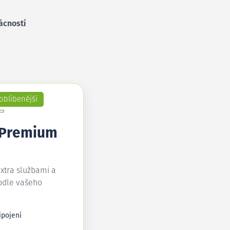
ácností
oblíbenější
 Premium
extra službami a
odle vašeho
ipojení