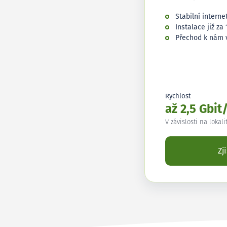
Stabilní interne
Instalace již za 
Přechod k nám 
Rychlost
až 2,5 Gbit
V závislosti na lokali
Zj