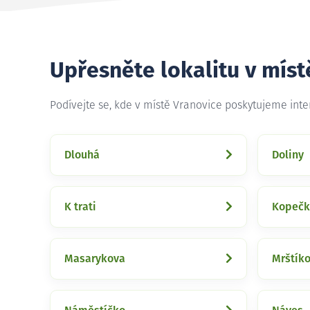
Upřesněte lokalitu v míst
Podívejte se, kde v místě Vranovice poskytujeme int
Dlouhá
Doliny
K trati
Kopečk
Masarykova
Mrštík