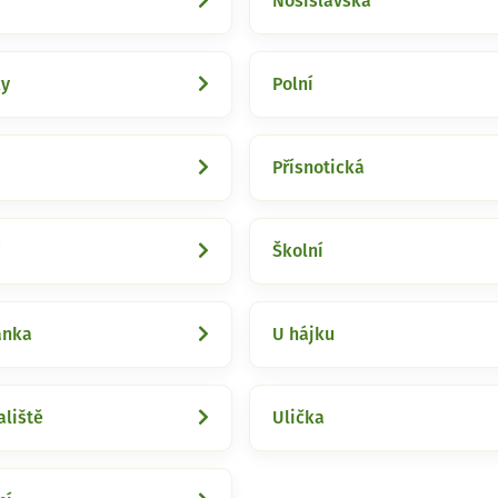
Nosislavská
ky
Polní
Přísnotická
í
Školní
ánka
U hájku
liště
Ulička