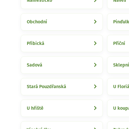
Náměstíčko
Náves
Obchodní
Pinďul
Přibická
Příční
Sadová
Sklepn
Stará Pouzdřanská
U Flori
U hřiště
U koupa