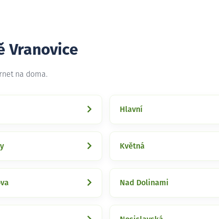
ě Vranovice
ernet na doma.
Hlavní
y
Květná
ova
Nad Dolinami