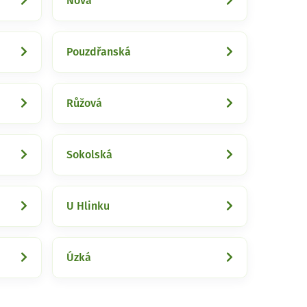
Nová
Pouzdřanská
Růžová
Sokolská
U Hlinku
Úzká