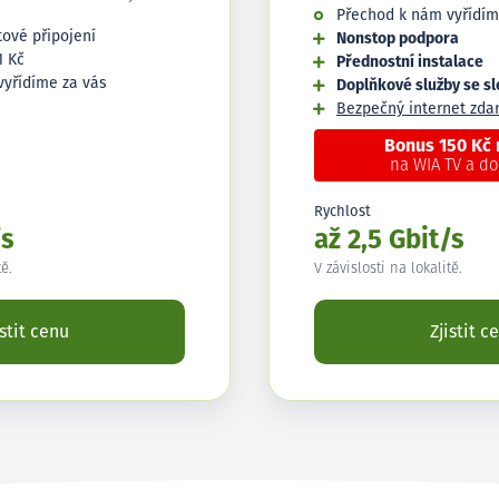
Přechod k nám vyřídím
tové připojení
Nonstop podpora
1 Kč
Přednostní instalace
vyřídíme za vás
Doplňkové služby se s
Bezpečný internet zd
Bonus 150 Kč
na WIA TV a d
Rychlost
/s
až 2,5 Gbit/s
tě.
V závislosti na lokalitě.
istit cenu
Zjistit c