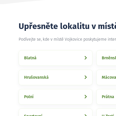
Upřesněte lokalitu v míst
Podívejte se, kde v místě Vojkovice poskytujeme inte
Blatná
Brněns
Hrušovanská
Mácov
Polní
Prátna