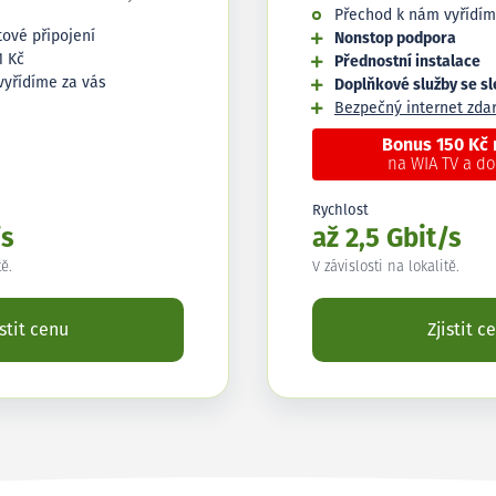
Přechod k nám vyřídím
tové připojení
Nonstop podpora
1 Kč
Přednostní instalace
vyřídíme za vás
Doplňkové služby se s
Bezpečný internet zd
Bonus 150 Kč
na WIA TV a d
Rychlost
/s
až 2,5 Gbit/s
tě.
V závislosti na lokalitě.
istit cenu
Zjistit c