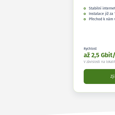
Stabilní interne
Instalace již za 
Přechod k nám 
Rychlost
až 2,5 Gbit
V závislosti na lokali
Zj