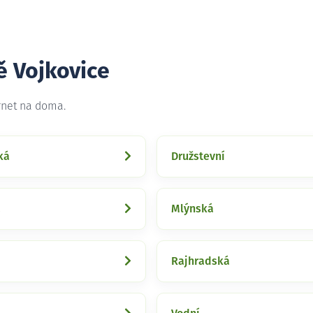
ě Vojkovice
rnet na doma.
ká
Družstevní
a
Mlýnská
Rajhradská