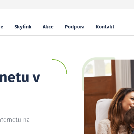
ze
Skylink
Akce
Podpora
Kontakt
netu v
nternetu na