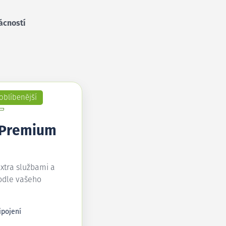
ácností
oblíbenější
 Premium
extra službami a
odle vašeho
ipojení