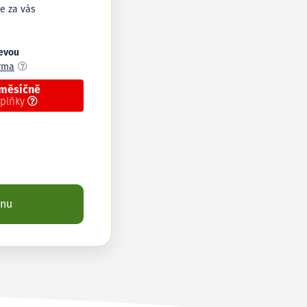
e za vás
levou
arma
 měsíčně
oplňky
enu