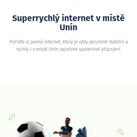
Superrychlý internet v místě
Unín
Pořiďte si pevný internet, který je vždy zaručeně stabilní a
rychlý. I v místě Unín zajistíme spolehlivé připojení.