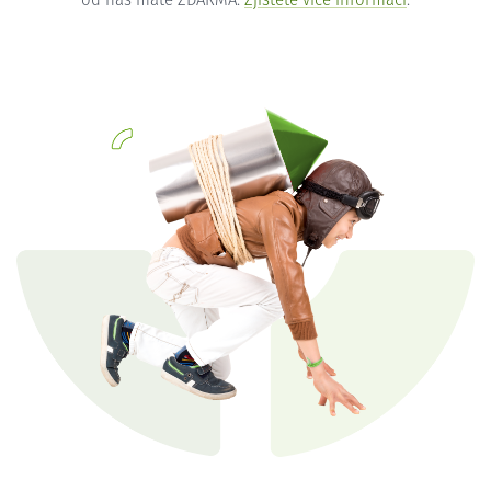
od nás máte ZDARMA.
Zjistěte více informací
.