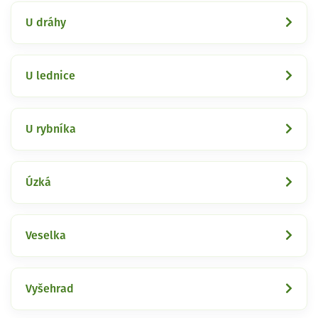
U dráhy
U lednice
U rybníka
Úzká
Veselka
Vyšehrad