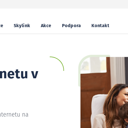
ze
Skylink
Akce
Podpora
Kontakt
netu v
nternetu na