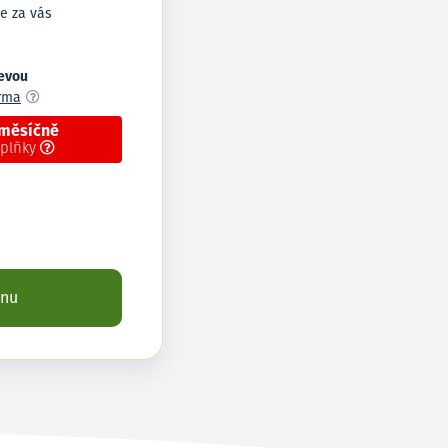
e za vás
levou
arma
 měsíčně
oplňky
enu