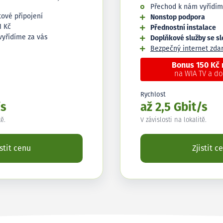
Přechod k nám vyřídím
tové připojení
Nonstop podpora
1 Kč
Přednostní instalace
vyřídíme za vás
Doplňkové služby se s
Bezpečný internet zd
Bonus 150 Kč
na WIA TV a d
Rychlost
/s
až 2,5 Gbit/s
tě.
V závislosti na lokalitě.
istit cenu
Zjistit c