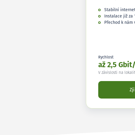
Stabilní interne
Instalace již za 
Přechod k nám 
Rychlost
až 2,5 Gbit
V závislosti na lokali
Zj