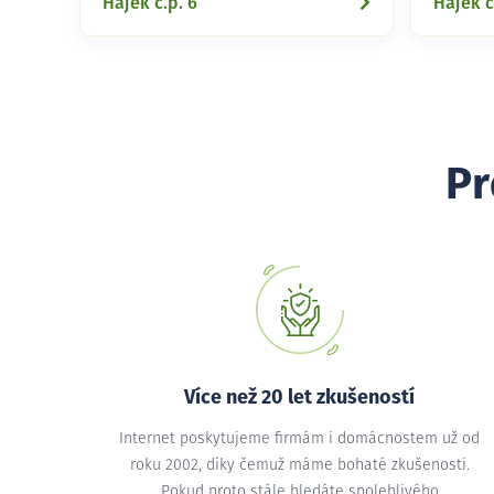
Hájek č.p. 6
Hájek č
Pr
Více než 20 let zkušeností
Internet poskytujeme firmám i domácnostem už od
roku 2002, díky čemuž máme bohaté zkušenosti.
Pokud proto stále hledáte spolehlivého