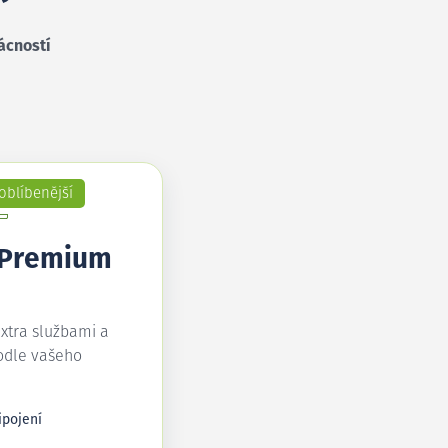
ácností
oblíbenější
 Premium
extra službami a
odle vašeho
ipojení