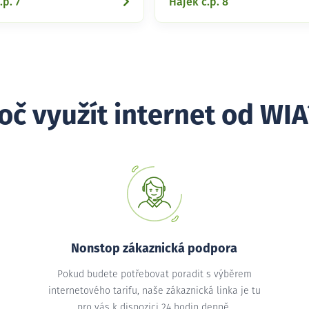
.p. 7
Hájek č.p. 8
oč využít internet od WIA
Nonstop zákaznická podpora
Pokud budete potřebovat poradit s výběrem
internetového tarifu, naše zákaznická linka je tu
pro vás k dispozici 24 hodin denně.