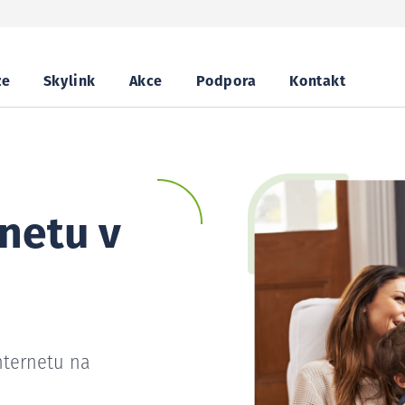
ze
Skylink
Akce
Podpora
Kontakt
netu v
nternetu na