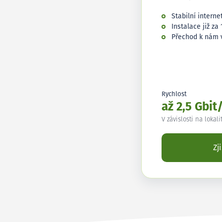
Stabilní interne
Instalace již za 
Přechod k nám 
Rychlost
až 2,5 Gbit
V závislosti na lokali
Zj