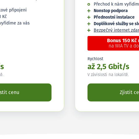
Přechod k nám vyřídím
tové připojení
Nonstop podpora
1 Kč
Přednostní instalace
vyřídíme za vás
Doplňkové služby se s
Bezpečný internet zd
Bonus 150 Kč
na WIA TV a d
Rychlost
/s
až 2,5 Gbit/s
tě.
V závislosti na lokalitě.
istit cenu
Zjistit c