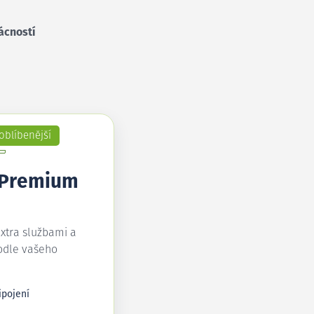
ácností
oblíbenější
 Premium
extra službami a
odle vašeho
ipojení