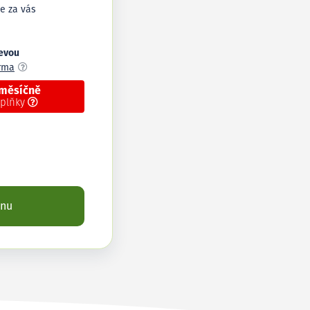
e za vás
levou
arma
 měsíčně
oplňky
enu