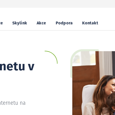
ze
Skylink
Akce
Podpora
Kontakt
netu v
nternetu na