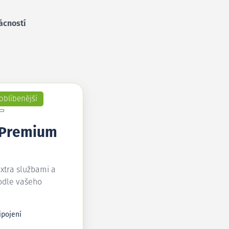
ácností
oblíbenější
 Premium
extra službami a
odle vašeho
ipojení