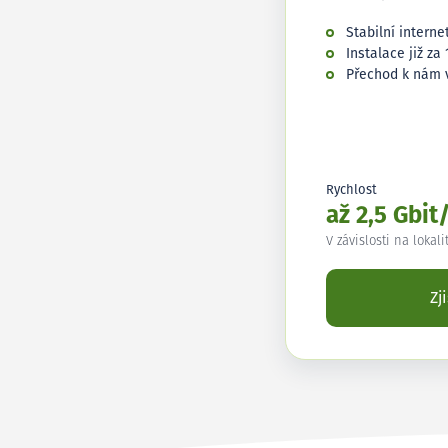
Stabilní interne
Instalace již za 
Přechod k nám 
Rychlost
až 2,5 Gbit
V závislosti na lokali
Zj