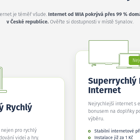
ternet je téměř všude.
Internet od WIA pokrývá přes 99 % dom
v České republice.
Ověřte si dostupnosti v místě Synalov.
Nej
Superrychlý
Internet
Nejrychlejší internet s 
ý Rychlý
bonusem na doplňky p
výběru.
í nejen pro rychlý
Stabilní internetové př
edování videí a hry.
Instalace již za 1 Kč