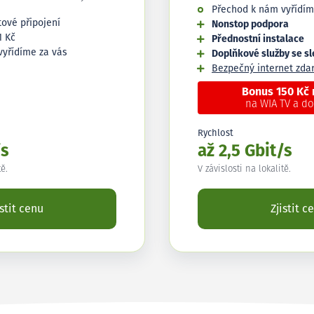
Přechod k nám vyřídím
tové připojení
Nonstop podpora
1 Kč
Přednostní instalace
vyřídíme za vás
Doplňkové služby se s
Bezpečný internet zd
Bonus 150 Kč
na WIA TV a d
Rychlost
/s
až 2,5 Gbit/s
tě.
V závislosti na lokalitě.
istit cenu
Zjistit c