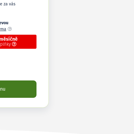
e za vás
levou
arma
 měsíčně
oplňky
enu