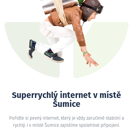
Superrychlý internet v místě
Šumice
Pořiďte si pevný internet, který je vždy zaručeně stabilní a
rychlý. I v místě Šumice zajistíme spolehlivé připojení.