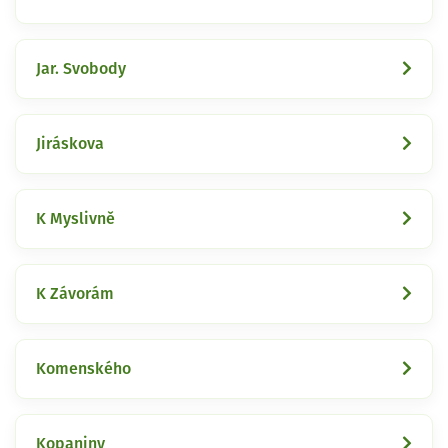
Jar. Svobody
Jiráskova
K Myslivně
K Závorám
Komenského
Kopaniny