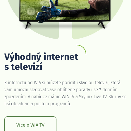
Výhodný internet
s televizí
K internetu od WIA si můžete pořídit i skvělou televizi, která
vám umožní sledovat vaše oblíbené pořady i se 7 denním
zpožděním. V nabídce máme WIA TV a Skylink Live TV. Služby se
liší obsahem a počtem programů.
Více o WIA TV