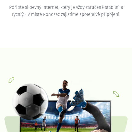
Pořiďte si pevný internet, který je vždy zaručeně stabilní a
rychlý. I v místě Rohozec zajistíme spolehlivé připojení.