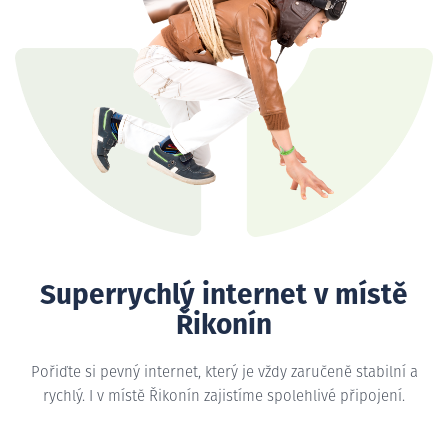
Superrychlý internet v místě
Řikonín
Pořiďte si pevný internet, který je vždy zaručeně stabilní a
rychlý. I v místě Řikonín zajistíme spolehlivé připojení.