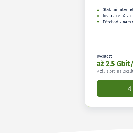
Stabilní interne
Instalace již za 
Přechod k nám 
Rychlost
až 2,5 Gbit
V závislosti na lokali
Zj