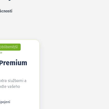
ácností
oblíbenější
 Premium
extra službami a
odle vašeho
ipojení