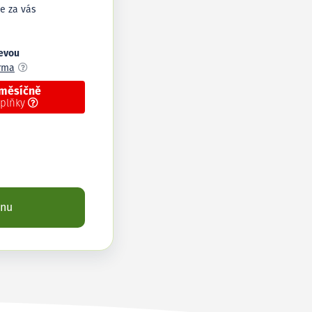
e za vás
levou
arma
 měsíčně
oplňky
enu