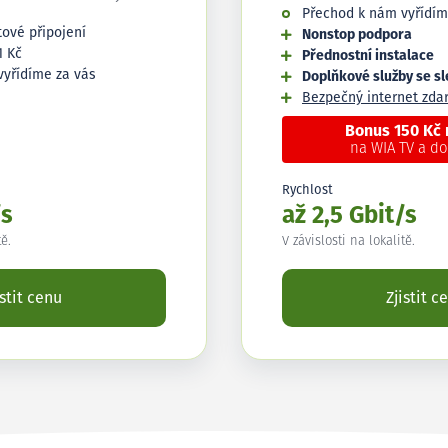
Přechod k nám vyřídím
tové připojení
Nonstop podpora
1 Kč
Přednostní instalace
vyřídíme za vás
Doplňkové služby se s
Bezpečný internet zd
Bonus 150 Kč
na WIA TV a d
Rychlost
/s
až 2,5 Gbit/s
tě.
V závislosti na lokalitě.
istit cenu
Zjistit c