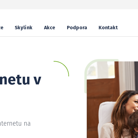
ze
Skylink
Akce
Podpora
Kontakt
netu v
nternetu na