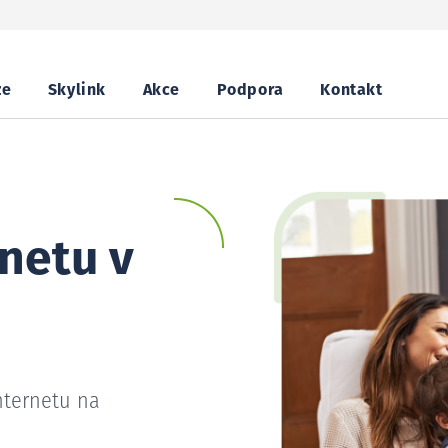
ze
Skylink
Akce
Podpora
Kontakt
netu v
nternetu na