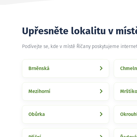
Upřesněte lokalitu v míst
Podívejte se, kde v místě Říčany poskytujeme interne
Brněnská
Chmeln
Mezihorní
Mrštík
Obůrka
Okrouh