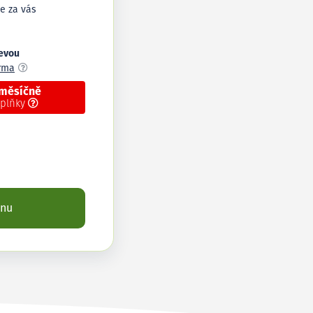
e za vás
levou
arma
 měsíčně
oplňky
enu