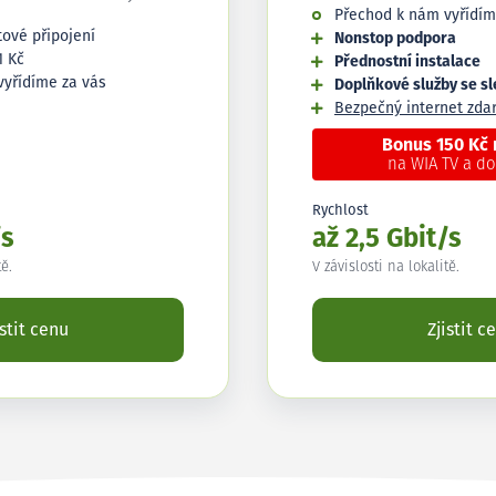
Přechod k nám vyřídím
tové připojení
Nonstop podpora
1 Kč
Přednostní instalace
vyřídíme za vás
Doplňkové služby se s
Bezpečný internet zd
Bonus 150 Kč
na WIA TV a d
Rychlost
/s
až 2,5 Gbit/s
tě.
V závislosti na lokalitě.
istit cenu
Zjistit c