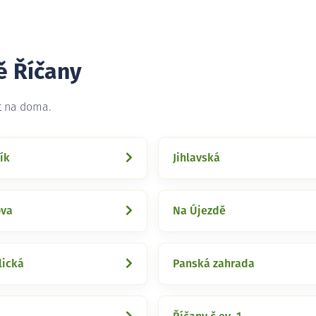
ě Říčany
t na doma.
ík
Jihlavská
ova
Na Újezdě
lická
Panská zahrada