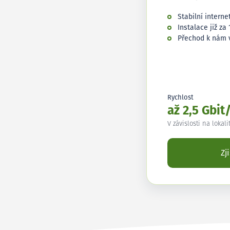
Stabilní interne
Instalace již za 
Přechod k nám 
Rychlost
až 2,5 Gbit
V závislosti na lokali
Zj