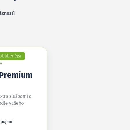
ácností
oblíbenější
 Premium
extra službami a
odle vašeho
ipojení