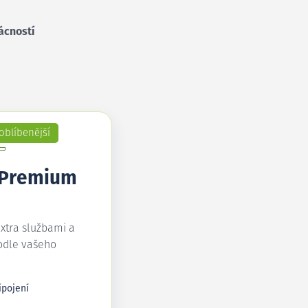
ácností
oblíbenější
 Premium
extra službami a
odle vašeho
ipojení