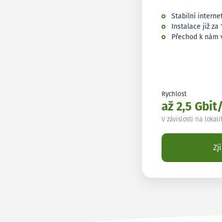
Stabilní interne
Instalace již za 
Přechod k nám 
Rychlost
až 2,5 Gbit
V závislosti na lokali
Zj