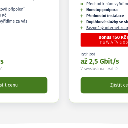
Přechod k nám vyřídím
tové připojení
Nonstop podpora
1 Kč
Přednostní instalace
vyřídíme za vás
Doplňkové služby se s
Bezpečný internet zd
Bonus 150 Kč
na WIA TV a d
Rychlost
/s
až 2,5 Gbit/s
tě.
V závislosti na lokalitě.
istit cenu
Zjistit c