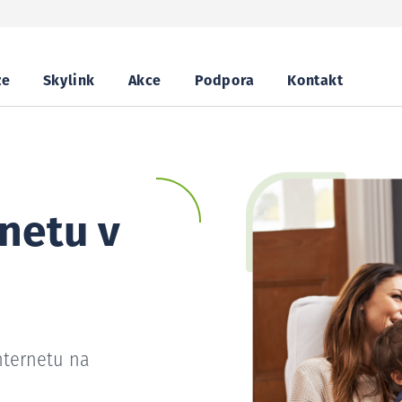
ze
Skylink
Akce
Podpora
Kontakt
netu v
nternetu na