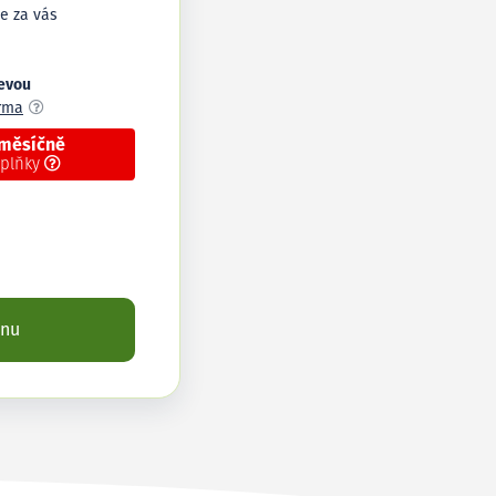
e za vás
levou
arma
 měsíčně
oplňky
enu