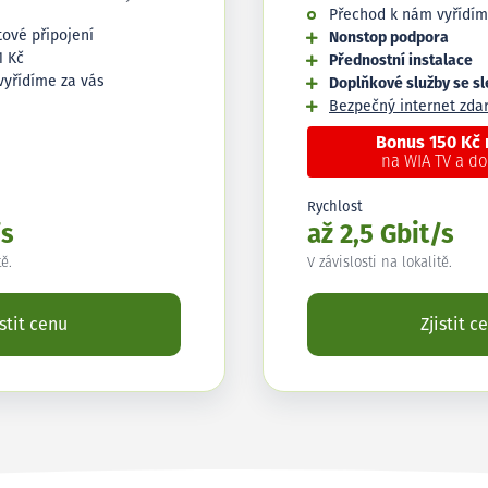
Přechod k nám vyřídím
tové připojení
Nonstop podpora
1 Kč
Přednostní instalace
vyřídíme za vás
Doplňkové služby se s
Bezpečný internet zd
Bonus 150 Kč
na WIA TV a d
Rychlost
/s
až 2,5 Gbit/s
tě.
V závislosti na lokalitě.
istit cenu
Zjistit c