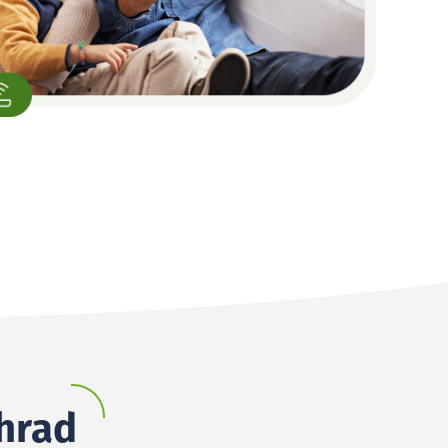
jhrad