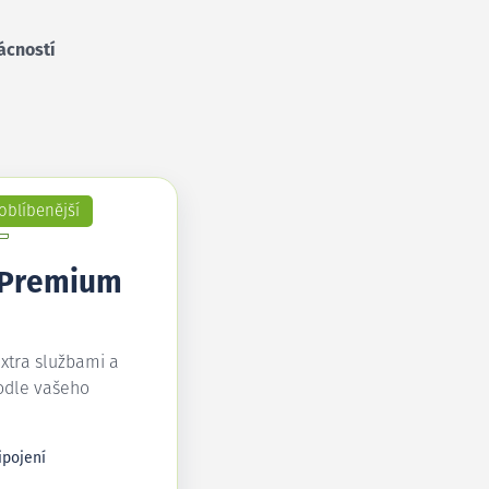
ácností
oblíbenější
 Premium
extra službami a
odle vašeho
ipojení