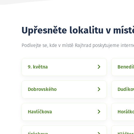
Upřesněte lokalitu v míst
Podívejte se, kde v místě Rajhrad poskytujeme inter
9. května
Benedi
Dobrovského
Dudíko
Havlíčkova
Horálk