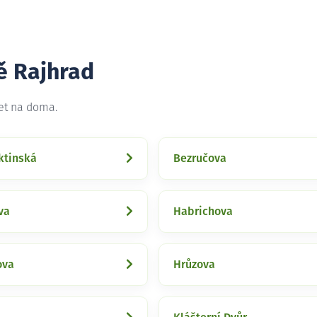
ě Rajhrad
net na doma.
ktinská
Bezručova
va
Habrichova
ova
Hrůzova