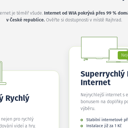
ternet je téměř všude.
Internet od WIA pokrývá přes 99 % dom
v České republice.
Ověřte si dostupnosti v místě Rajhrad.
Nej
Superrychlý
Internet
Nejrychlejší internet s 
ý Rychlý
bonusem na doplňky p
výběru.
í nejen pro rychlý
Stabilní internetové př
edování videí a hry.
Instalace již za 1 Kč