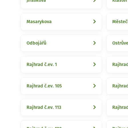
Jiráskova
Klášter
Masarykova
Městeč
Odbojářů
Ostrův
Rajhrad č.ev. 1
Rajhrad
Rajhrad č.ev. 105
Rajhrad
Rajhrad č.ev. 113
Rajhrad