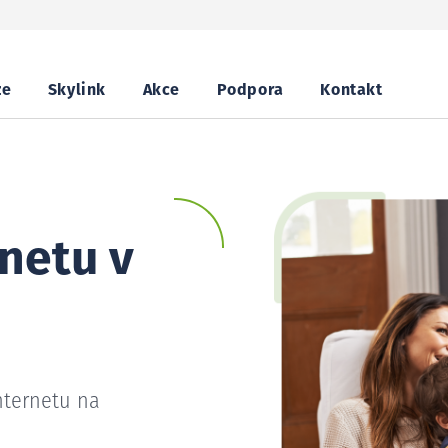
ze
Skylink
Akce
Podpora
Kontakt
netu v
nternetu na