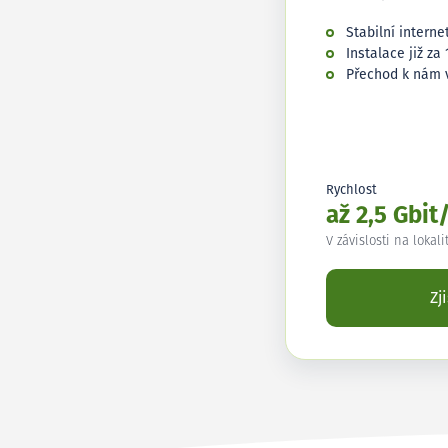
Stabilní interne
Instalace již za 
Přechod k nám 
Rychlost
až 2,5 Gbit
V závislosti na lokali
Zj