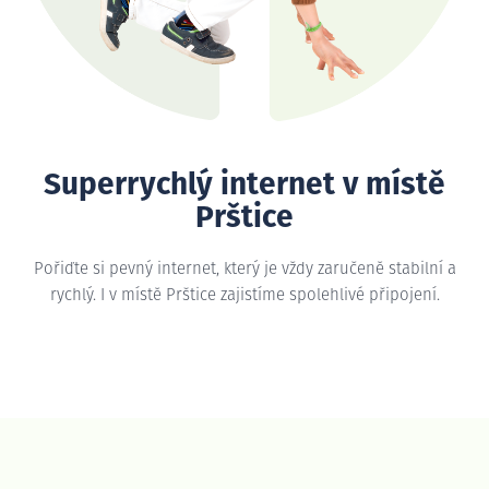
Superrychlý internet v místě
Prštice
Pořiďte si pevný internet, který je vždy zaručeně stabilní a
rychlý. I v místě Prštice zajistíme spolehlivé připojení.