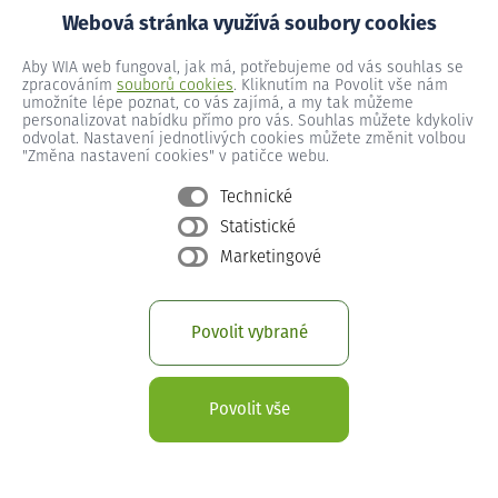
Webová stránka využívá soubory cookies
Aby WIA web fungoval, jak má, potřebujeme od vás souhlas se
zpracováním
souborů cookies
. Kliknutím na Povolit vše nám
umožníte lépe poznat, co vás zajímá, a my tak můžeme
personalizovat nabídku přímo pro vás. Souhlas můžete kdykoliv
odvolat. Nastavení jednotlivých cookies můžete změnit volbou
"Změna nastavení cookies" v patičce webu.
Technické
Statistické
Marketingové
Zjistěte, jaký nejlevnější internet
Povolit vybrané
na doma vám můžeme nabídnout
Nevíte si rady s rychlostí internetu nebo se
Povolit vše
potřebujete dozvědět víc o připojení k internetu na
doma? Nechte nám na sebe kontakt a my se vám
obratem ozveme.