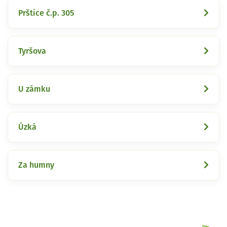
Prštice č.p. 305
Tyršova
U zámku
Úzká
Za humny