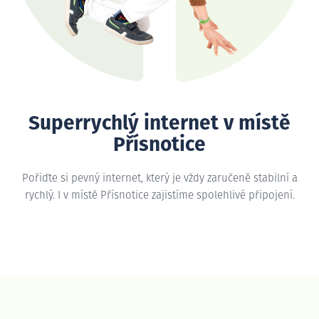
Superrychlý internet v místě
Přísnotice
Pořiďte si pevný internet, který je vždy zaručeně stabilní a
rychlý. I v místě Přísnotice zajistíme spolehlivé připojení.