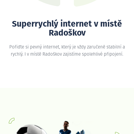
Superrychlý internet v místě
Radoškov
Pořiďte si pevný internet, který je vždy zaručeně stabilní a
rychlý. I v místě Radoškov zajistíme spolehlivé připojení.